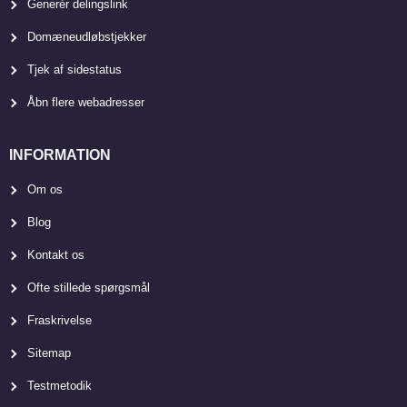
Generér delingslink
Domæneudløbstjekker
Tjek af sidestatus
Åbn flere webadresser
INFORMATION
Om os
Blog
Kontakt os
Ofte stillede spørgsmål
Fraskrivelse
Sitemap
Testmetodik