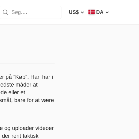
US$
DA
er på “Køb”. Han har i
bedste måder at
de eller et
småt, bare for at være
be og uploader videoer
 der rent faktisk