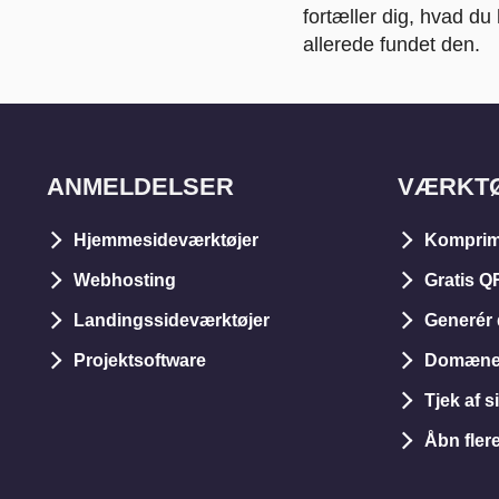
fortæller dig, hvad du
allerede fundet den.
ANMELDELSER
VÆRKT
Hjemmesideværktøjer
Komprim
Webhosting
Gratis Q
Landingssideværktøjer
Generér 
Projektsoftware
Domæneu
Tjek af s
Åbn fler