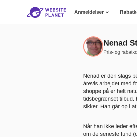
Anmeldelser
Rabatk
Nenad St
Pris- og rabatk
Nenad er den slags per
årevis arbejdet med f
shoppe på er helt nat
tidsbegrænset tilbud, 
sikker. Han går op i a
Når han ikke leder eft
om de seneste fund (og 