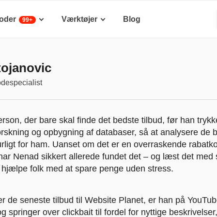
oder
Værktøjer
Blog
99+
ojanovic
odespecialist
son, der bare skal finde det bedste tilbud, før han trykk
orskning og opbygning af databaser, så at analysere de 
urligt for ham. Uanset om det er en overraskende rabatko
har Nenad sikkert allerede fundet det – og læst det med 
t hjælpe folk med at spare penge uden stress.
er de seneste tilbud til Website Planet, er han på YouTu
springer over clickbait til fordel for nyttige beskrivelser,