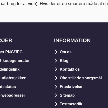
 har brug for at vide). Hvis der er en smartere måde at 
ØJER
INFORMATION
er PNG/JPG
Om os
R-kodegenerator
Blog
delingslink
Kontakt os
dløbstjekker
Ofte stillede spørgsmål
idestatus
Fraskrivelse
e webadresser
Sitemap
Testmetodik