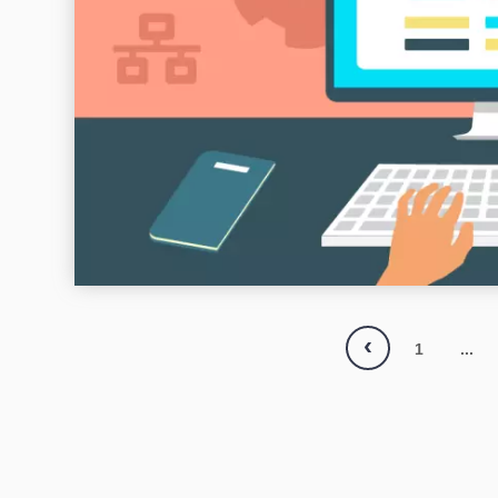
‹
1
...