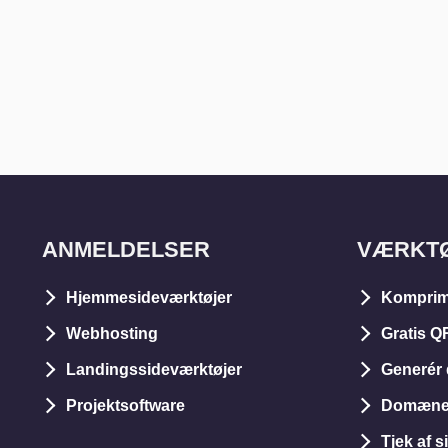
ANMELDELSER
VÆRKT
Hjemmesideværktøjer
Komprim
Webhosting
Gratis Q
Landingssideværktøjer
Generér 
Projektsoftware
Domæneu
Tjek af s