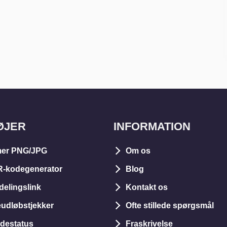
ØJER
INFORMATION
er PNG/JPG
Om os
R-kodegenerator
Blog
delingslink
Kontakt os
dløbstjekker
Ofte stillede spørgsmål
idestatus
Fraskrivelse