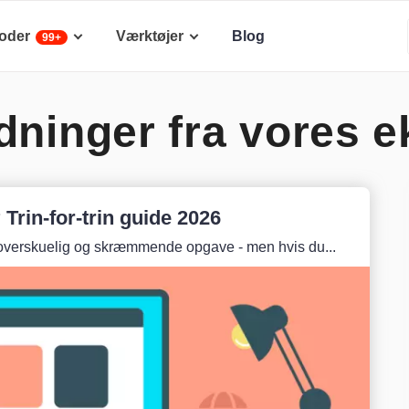
oder
Værktøjer
Blog
99+
dninger fra vores e
rin-for-trin guide 2026
uoverskuelig og skræmmende opgave - men hvis du...