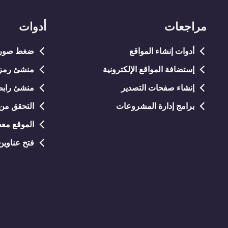
مراجعات
أدوات
أدوات إنشاء المواقع
ضغط صور NG/JPG
إستضافة المواقع الإلكترونية
منشئ رمز QR مجان
إنشاء صفحات التصدير
منشئ رابط
برامج إدارة المشروعات
التحقق من 
الموقع معط
فتح عناوين URL متعد