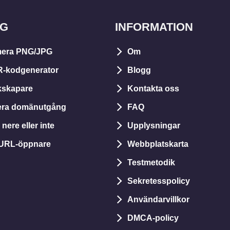
YG
INFORMATION
era PNG/JPG
Om
R-kodgenerator
Blogg
kskapare
Kontakta oss
lera domänutgång
FAQ
nere eller inte
Upplysningar
 URL-öppnare
Webbplatskarta
Testmetodik
Sekretesspolicy
Användarvillkor
DMCA-policy