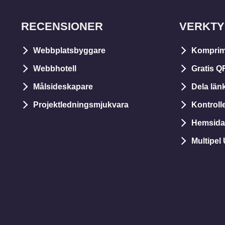
RECENSIONER
VERKT
Webbplatsbyggare
Komprim
Webbhotell
Gratis Q
Målsideskapare
Dela län
Projektledningsmjukvara
Kontrol
Hemsida 
Multipel