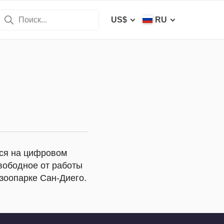
US$
RU
тся на цифровом
вободное от работы
зоопарке Сан-Диего.