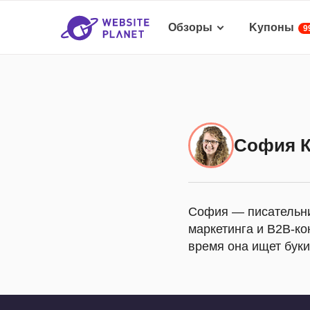
Обзоры
Kупоны
9
София 
София — писательниц
маркетинга и B2B-ко
время она ищет буки