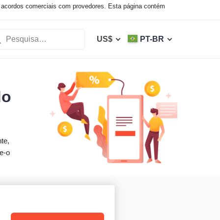
 acordos comerciais com provedores. Esta página contém
US$
PT-BR
do
te,
e-o