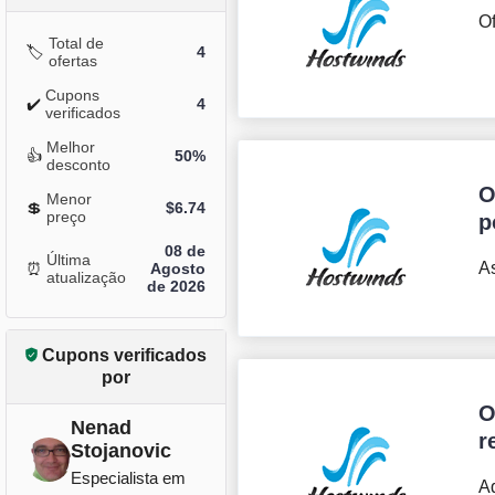
Of
Total de
🏷️
4
ofertas
Cupons
✔️
4
verificados
Melhor
👍
50%
desconto
O
Menor
💲
$
6.74
preço
p
08 de
Última
As
⏰
Agosto
atualização
de 2026
Cupons verificados
por
O
Nenad
r
Stojanovic
Especialista em
Ad