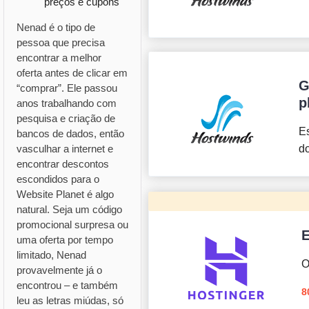
preços e cupons
Nenad é o tipo de
pessoa que precisa
encontrar a melhor
oferta antes de clicar em
G
“comprar”. Ele passou
p
anos trabalhando com
pesquisa e criação de
E
bancos de dados, então
vasculhar a internet e
d
encontrar descontos
escondidos para o
Website Planet é algo
natural. Seja um código
promocional surpresa ou
E
uma oferta por tempo
limitado, Nenad
O
provavelmente já o
encontrou – e também
8
leu as letras miúdas, só