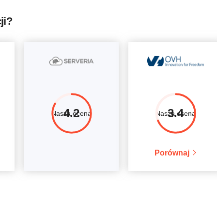
ji?
4.2
3.4
Nasza ocena
Nasza ocena
Porównaj