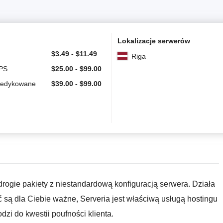
Lokalizacje serwerów
$
3.49
-
$
11.49
Riga
VPS
$
25.00
-
$
99.00
dedykowane
$
39.00
-
$
99.00
drogie pakiety z niestandardową konfiguracją serwera. Działa
ć są dla Ciebie ważne, Serveria jest właściwą usługą hostingu
i do kwestii poufności klienta.