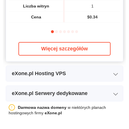
Liczba witryn
1
Cena
$
0.34
Więcej szczegółów
eXone.pl Hosting VPS
Nazwa planu
VPS
eXone.pl Serwery dedykowane
Miejsce na
50 GB
przechowywanie danych
Nazwa planu
1
Darmowa nazwa domeny
w niektórych planach
Przepustowość
1 TB
hostingowych firmy
eXone.pl
Miejsce na
1 x 500GB SATA III
Procesor
1 vCPU
przechowywanie danych
Przepustowość
500GB