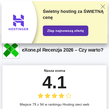
Oceniamy dostawców w oparciu o rygorystyczne testy i badania, ale
także bierzemy pod uwagę opinie użytkowników i nasze umowy handlowe
z dostawcami. Ta strona zawiera linki partnerskie.
Oświadczenie
Świetny hosting za
ŚWIETNĄ
dotyczące reklam
cenę
US$
Złap najnowszą ofertę
eXone.pl Recenzja 2026 – Czy warto?
Nasza ocena
4.1
Miejsce 79 z 94 w rankingu Hosting sieci web