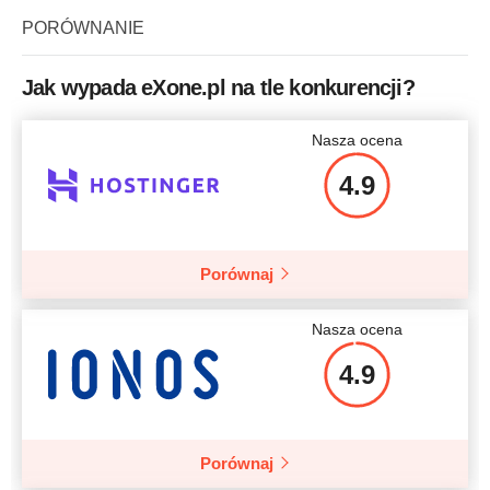
Pamięć RAM
2 GB
PORÓWNANIE
Intel® Dual Core i3 4330
Int
Procesor
Cena
$
9.69
3.5GHz
Pamięć RAM
4GB
Jak wypada eXone.pl na tle konkurencji?
Cena
$
64.00
Nasza ocena
Więcej szczegółów
4.9
Więcej szczegółów
Porównaj
Nasza ocena
4.9
Porównaj