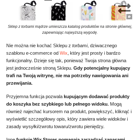
Sklep z torbami mądrze umieszcza katalog produktów na stronie głównej,
zapewniając najwyższą wygodę.
Nie można nie kochać Sklepu z
torbami
, dziwacznego
szablonu e-commerce od
Wix
, który jest prosty i bardzo
funkcjonalny. Dzieje się tak, ponieważ Twoja strona główna
jest jednocześnie stroną Sklepu.
Gdy potencjalny kupujący
trafi na Twoją witrynę, nie ma potrzeby nawigowania ani
przewijania.
Przyjemna funkcja pozwala
kupującym dodawać produkty
do koszyka bez szybkiego lub pełnego widoku.
Mogą
również najechać kursorem na produkt, powiększyć, kliknąć i
wyświetlić szczegółowy opis, który zawiera wiele widoków i
zasady wysyłki/zwrotu towaru/zwrotu pieniędzy.
Inne
funkcje Wix Stores pomagają zarządzać zapasami