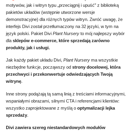
motywów, jak i witryn typu „przeciągnij i upuść” z biblioteką
pakietów układów (wstępnie utworzone wersje
demonstracyjne) dla różnych typów witryn. Zwróć uwagę, że
interfejs Divi został przetłumaczony na 32 języki, w tym na
język polski. Pakiet Divi
Plant Nursery
to mój najlepszy wybór
dla
sklepów e-commerce, które sprzedają zarówno
produkty, jak i usługi.
Jak każdy pakiet układu Divi,
Plant Nursery
ma wszystkie
niezbędne funkcje, począwszy od
strony docelowej, która
przechwyci i przekonwertuje odwiedzających Twoją
witrynę
.
Inne strony podążają tą samą linią z treściami informacyjnymi,
wspaniałymi obrazami, silnymi CTA i referencjami klientów:
wszystko zaprojektowane z myślą o
optymalizacji lejka
sprzedaży
.
Divi zawiera szereg niestandardowych modułów