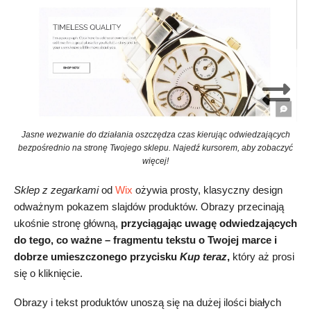
Jasne wezwanie do działania oszczędza czas kierując odwiedzających
bezpośrednio na stronę Twojego sklepu. Najedź kursorem, aby zobaczyć
więcej!
Sklep z zegarkami
od
Wix
ożywia prosty, klasyczny design
odważnym pokazem slajdów produktów. Obrazy przecinają
ukośnie stronę główną,
przyciągając uwagę odwiedzających
do tego, co ważne – fragmentu tekstu o Twojej marce i
dobrze umieszczonego przycisku
Kup teraz
,
który aż prosi
się o kliknięcie.
Obrazy i tekst produktów unoszą się na dużej ilości białych