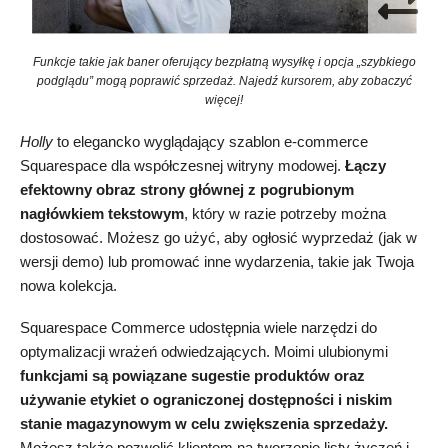
Funkcje takie jak baner oferujący bezpłatną wysyłkę i opcja „szybkiego
podglądu” mogą poprawić sprzedaż. Najedź kursorem, aby zobaczyć
więcej!
Holly
to elegancko wyglądający szablon e-commerce
Squarespace dla współczesnej witryny modowej.
Łączy
efektowny obraz strony głównej z pogrubionym
nagłówkiem tekstowym
, który w razie potrzeby można
dostosować. Możesz go użyć, aby ogłosić wyprzedaż (jak w
wersji demo) lub promować inne wydarzenia, takie jak Twoja
nowa kolekcja.
Squarespace Commerce udostępnia wiele narzędzi do
optymalizacji wrażeń odwiedzających. Moimi ulubionymi
funkcjami są powiązane sugestie produktów oraz
używanie etykiet o ograniczonej dostępności i niskim
stanie magazynowym w celu zwiększenia sprzedaży.
Możesz także pozwolić klientom na tworzenie listy życzeń i