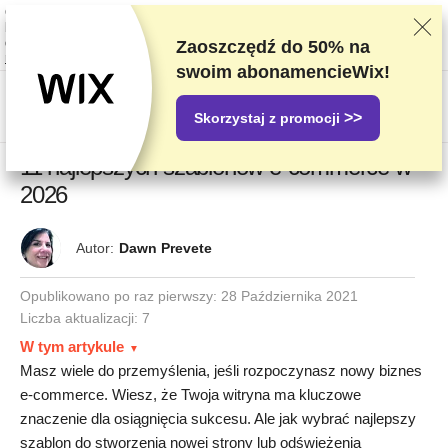
Oceniamy dostawców w oparciu o rygorystyczne testy i badania, ale także
bierzemy pod uwagę opinie użytkowników i nasze umowy handlowe z
dostawcami. Ta strona zawiera linki partnerskie.
Oświadczenie dotyczące
Zaoszczędź do
50%
na
reklam
swoim abonamencieWix!
US$
>>
Skorzystaj z promocji
11 najlepszych szablonów e-commerce w
2026
Autor:
Dawn Prevete
Opublikowano po raz pierwszy:
28 Października 2021
Liczba aktualizacji: 7
W tym artykule
Masz wiele do przemyślenia, jeśli rozpoczynasz nowy biznes
e-commerce. Wiesz, że Twoja witryna ma kluczowe
znaczenie dla osiągnięcia sukcesu. Ale jak wybrać najlepszy
szablon do stworzenia nowej strony lub odświeżenia