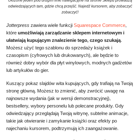
Ułożone jeden pod drugim linki nawigacyjne na stronie Sklepu prowadzą
odwiedzających tam, gdzie chcą przejść. Najedź kursorem, aby zobaczyć
zobaczyć!
Jotterpress
zawiera wiele funkcji
Squarespace Commerce
,
które
umożliwiają zarządzanie sklepem internetowym i
ułatwiają kupującym znalezienie tego, czego szukają
.
Możesz użyć tego szablonu do sprzedaży książek i
czasopism (cyfrowych lub drukowanych), ale będzie to
również dobry wybór dla płyt winylowych, modnych gadżetów
lub artykułów do gier.
Kuszący pokaz slajdów wita kupujących, gdy trafiają na Twoją
stronę główną. Możesz to zmienić, aby zwrócić uwagę na
najnowsze wydania (jak w wersji demonstracyjnej),
bestsellery, wybory personelu lub polecane produkty. Gdy
odwiedzający przeglądają Twoją witrynę, subtelne animacje,
takie jak otwieranie i zamykanie książki oraz efekty po
najechaniu kursorem, podtrzymują ich zaangażowanie.