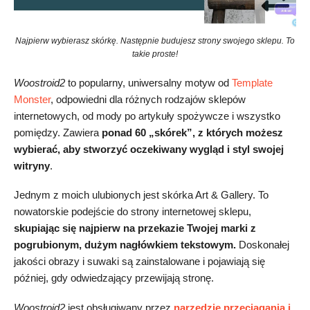
Najpierw wybierasz skórkę. Następnie budujesz strony swojego sklepu. To
takie proste!
Woostroid2
to popularny, uniwersalny motyw od
Template
Monster
, odpowiedni dla różnych rodzajów sklepów
internetowych, od mody po artykuły spożywcze i wszystko
pomiędzy. Zawiera
ponad 60 „skórek”, z których możesz
wybierać, aby stworzyć oczekiwany wygląd i styl swojej
witryny
.
Jednym z moich ulubionych jest skórka Art & Gallery. To
nowatorskie podejście do strony internetowej sklepu,
skupiając się najpierw na przekazie Twojej marki z
pogrubionym, dużym nagłówkiem tekstowym.
Doskonałej
jakości obrazy i suwaki są zainstalowane i pojawiają się
później, gdy odwiedzający przewijają stronę.
Woostroid2
jest obsługiwany przez
narzędzie przeciągania i