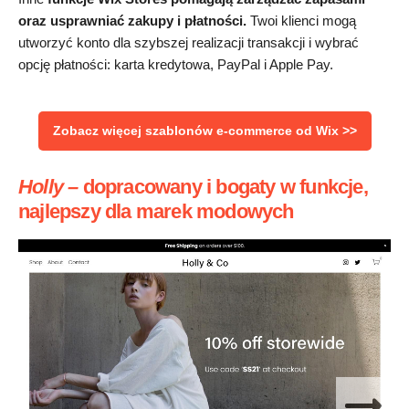
oraz usprawniać zakupy i płatności.
Twoi klienci mogą
utworzyć konto dla szybszej realizacji transakcji i wybrać
opcję płatności: karta kredytowa, PayPal i Apple Pay.
Zobacz więcej szablonów e-commerce od Wix >>
Holly
–
dopracowany i bogaty w funkcje,
najlepszy dla marek modowych