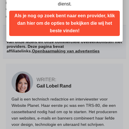
mogelijkheden voor ondersteuning. Je kunt de pagina met
dienst.
veelgestelde vragen bekijken of contact met de klantenservice
Als je nog op zoek bent naar een provider, klik
opnemen.
dan hier om de opties te bekijken die wij het
beste vinden!
We rangschikken providers op basis van grondige tests
en onderzoek, maar houden ook rekening met feedback
van onze lezers en onze commerciële overeenkomsten met
providers. Deze pagina bevat
affiliatelinks.
Openbaarmaking van advertenties
WRITER:
Gail Lobel Rand
Gail is een technisch redactrice en interviewster voor
Website Planet. Haar eerste pc was een TRS-80, die een
cassetteband nodig had om op te starten. Het produceren
van websites, e-mails en banners combineert haar liefde
voor design, technologie en uiteraard het schrijven.