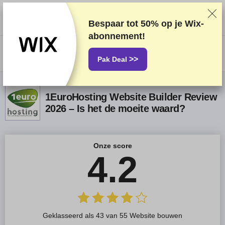
We rangschikken providers op basis van grondige tests en onderzoek,
maar houden ook rekening met feedback van onze lezers en onze
commerciële overeenkomsten met providers. Deze pagina bevat
Bespaar tot
50%
op je Wix-
affiliatelinks.
Openbaarmaking van advertenties
abonnement!
US$
>>
Pak Deal
1EuroHosting Website Builder Review
2026 – Is het de moeite waard?
Onze score
4.2
Geklasseerd als 43 van 55 Website bouwen