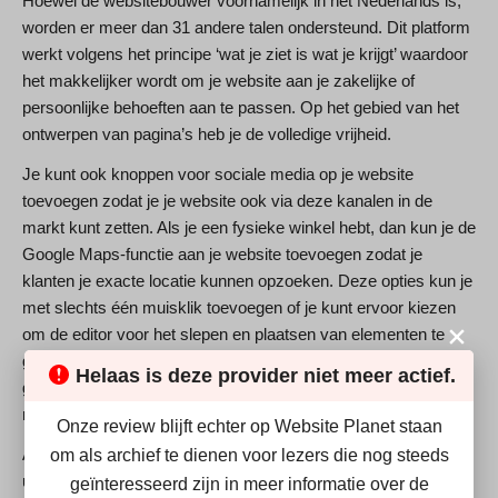
Hoewel de websitebouwer voornamelijk in het Nederlands is,
worden er meer dan 31 andere talen ondersteund. Dit platform
werkt volgens het principe ‘wat je ziet is wat je krijgt’ waardoor
het makkelijker wordt om je website aan je zakelijke of
persoonlijke behoeften aan te passen. Op het gebied van het
ontwerpen van pagina’s heb je de volledige vrijheid.
Je kunt ook knoppen voor sociale media op je website
toevoegen zodat je je website ook via deze kanalen in de
markt kunt zetten. Als je een fysieke winkel hebt, dan kun je de
Google Maps-functie aan je website toevoegen zodat je
klanten je exacte locatie kunnen opzoeken. Deze opties kun je
met slechts één muisklik toevoegen of je kunt ervoor kiezen
om de editor voor het slepen en plaatsen van elementen te
gebruiken. Dit maakt 1euro Hosting een van de meest
Helaas is deze provider niet meer actief.
gebruiksvriendelijke websitebouwers die er momenteel op de
markt zijn.
Onze review blijft echter op Website Planet staan
Als je hulp nodig hebt bij het bewerken van je website of bij het
om als archief te dienen voor lezers die nog steeds
uploaden van elementen, dan biedt 1euro Hosting meerdere
geïnteresseerd zijn in meer informatie over de