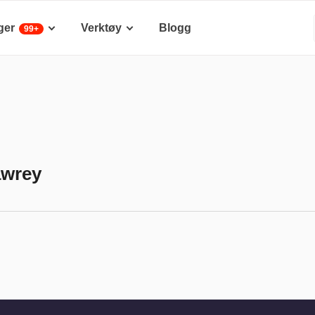
ger
Verktøy
Blogg
99+
awrey