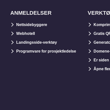
ANMELDELSER
VERKT
Nettsidebyggere
Komprim
Webhotell
Gratis Q
Landingsside-verktøy
Generato
Programvare for prosjektledelse
Domene-
Er siden 
Åpne fle