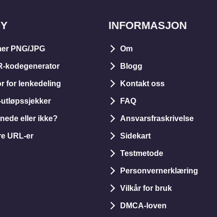
ØY
INFORMASJON
er PNG/JPG
Om
R-kodegenerator
Blogg
r for lenkedeling
Kontakt oss
utløpssjekker
FAQ
nede eller ikke?
Ansvarsfraskrivelse
re URL-er
Sidekart
Testmetode
Personvernerklæring
Vilkår for bruk
DMCA-loven