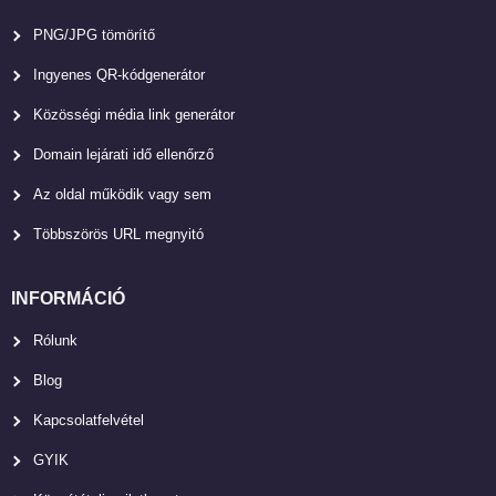
PNG/JPG tömörítő
Ingyenes QR-kódgenerátor
Közösségi média link generátor
Domain lejárati idő ellenőrző
Az oldal működik vagy sem
Többszörös URL megnyitó
INFORMÁCIÓ
Rólunk
Blog
Kapcsolatfelvétel
GYIK