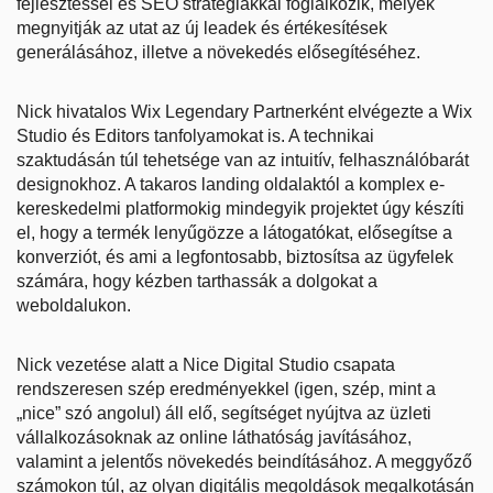
fejlesztéssel és SEO stratégiákkal foglalkozik, melyek
megnyitják az utat az új leadek és értékesítések
generálásához, illetve a növekedés elősegítéséhez.
Nick hivatalos Wix Legendary Partnerként elvégezte a Wix
Studio és Editors tanfolyamokat is. A technikai
szaktudásán túl tehetsége van az intuitív, felhasználóbarát
designokhoz. A takaros landing oldalaktól a komplex e-
kereskedelmi platformokig mindegyik projektet úgy készíti
el, hogy a termék lenyűgözze a látogatókat, elősegítse a
konverziót, és ami a legfontosabb, biztosítsa az ügyfelek
számára, hogy kézben tarthassák a dolgokat a
weboldalukon.
Nick vezetése alatt a Nice Digital Studio csapata
rendszeresen szép eredményekkel (igen, szép, mint a
„nice” szó angolul) áll elő, segítséget nyújtva az üzleti
vállalkozásoknak az online láthatóság javításához,
valamint a jelentős növekedés beindításához. A meggyőző
számokon túl, az olyan digitális megoldások megalkotásán