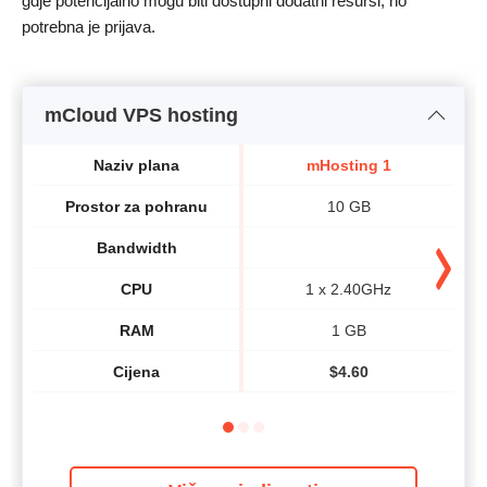
gdje potencijalno mogu biti dostupni dodatni resursi, no
potrebna je prijava.
mCloud VPS hosting
Naziv plana
mHosting 1
Prostor za pohranu
10 GB
Bandwidth
CPU
1 x 2.40GHz
RAM
1 GB
Cijena
$
4.60