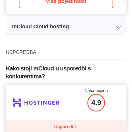
Više pojedinosti
mCloud Cloud hosting
Naziv plana
Cloud Server 1
Prostor za pohranu
20 GB
USPOREDBA
Bandwidth
Kako stoji mCloud u usporedbi s
CPU
1 x 2.40GHz
konkurentima?
RAM
1 GB
Naša ocjena
Cijena
$
11.90
4.9
Usporedi
Više pojedinosti