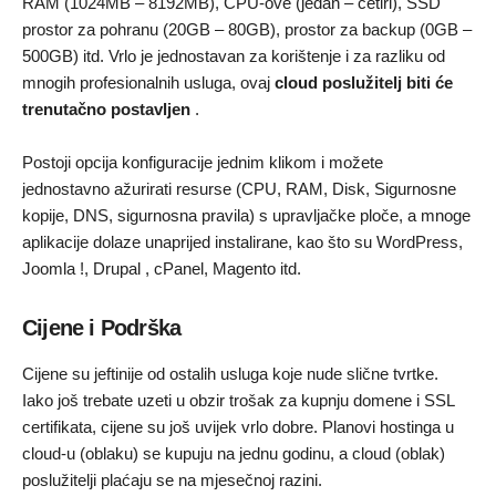
RAM (1024MB – 8192MB), CPU-ove (jedan – četiri), SSD
prostor za pohranu (20GB – 80GB), prostor za backup (0GB –
500GB) itd. Vrlo je jednostavan za korištenje i za razliku od
mnogih profesionalnih usluga, ovaj
cloud poslužitelj biti će
trenutačno postavljen
.
Postoji opcija konfiguracije jednim klikom i možete
jednostavno ažurirati resurse (CPU, RAM, Disk, Sigurnosne
kopije, DNS, sigurnosna pravila) s upravljačke ploče, a mnoge
aplikacije dolaze unaprijed instalirane, kao što su WordPress,
Joomla !, Drupal , cPanel, Magento itd.
Cijene i Podrška
Cijene su jeftinije od ostalih usluga koje nude slične tvrtke.
Iako još trebate uzeti u obzir trošak za kupnju domene i SSL
certifikata, cijene su još uvijek vrlo dobre. Planovi hostinga u
cloud-u (oblaku) se kupuju na jednu godinu, a cloud (oblak)
poslužitelji plaćaju se na mjesečnoj razini.