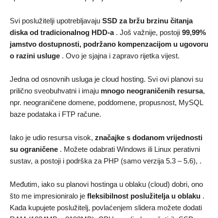
Svi poslužitelji upotrebljavaju
SSD za bržu brzinu čitanja
diska od tradicionalnog HDD-a
. Još važnije, postoji
99,99%
jamstvo dostupnosti, podržano kompenzacijom u ugovoru
o razini usluge
. Ovo je sjajna i zapravo rijetka vijest.
Jedna od osnovnih usluga je cloud hosting. Svi ovi planovi su
prilično sveobuhvatni i imaju
mnogo neograničenih resursa
,
npr. neograničene domene, poddomene, propusnost, MySQL
baze podataka i FTP račune.
Iako je udio resursa visok,
značajke s dodanom vrijednosti
su ograničene
. Možete odabrati Windows ili Linux perativni
sustav, a postoji i podrška za PHP (samo verzija 5.3 – 5.6), .
Međutim, iako su planovi hostinga u oblaku (cloud) dobri, ono
što me impresioniralo je
fleksibilnost poslužitelja u oblaku
.
Kada kupujete poslužitelj, povlaćenjem slidera možete dodati