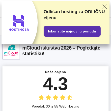
Ocjenjujemo dobavljače na temelju rigoroznog testiranja i istraživanja, ali
također uzimamo u obzir vaše povratne informacije i naše komercijalne
ugovore s pružateljima usluga. Ova stranica sadrži partnerske veze.
Odličan hosting za
ODLIČNU
Transparentnost oglašavanja
cijenu
US$
Iskoristite najnoviju ponudu
mCloud iskustva 2026 – Pogledajte
statistiku!
Naša ocjena
4.3
Poredak 30 iz 55 Web Hosting