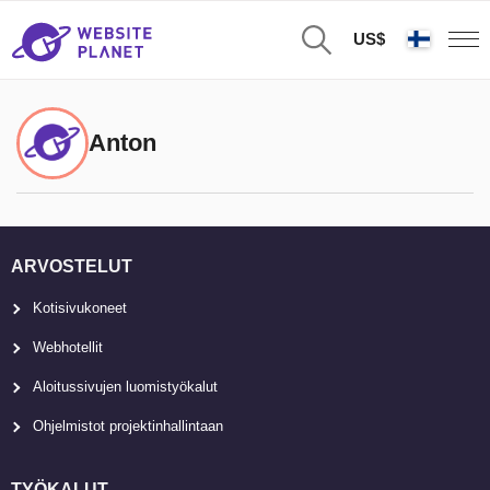
US$
Anton
ARVOSTELUT
Kotisivukoneet
Webhotellit
Aloitussivujen luomistyökalut
Ohjelmistot projektinhallintaan
TYÖKALUT