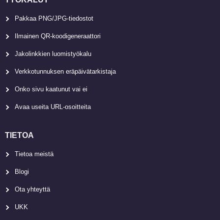
Pakkaa PNG/JPG-tiedostot
Ilmainen QR-koodigeneraattori
Jakolinkkien luomistyökalu
Verkkotunnuksen eräpäivätarkistaja
Onko sivu kaatunut vai ei
Avaa useita URL-osoitteita
TIETOA
Tietoa meistä
Blogi
Ota yhteyttä
UKK