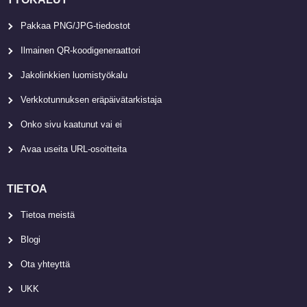
Pakkaa PNG/JPG-tiedostot
Ilmainen QR-koodigeneraattori
Jakolinkkien luomistyökalu
Verkkotunnuksen eräpäivätarkistaja
Onko sivu kaatunut vai ei
Avaa useita URL-osoitteita
TIETOA
Tietoa meistä
Blogi
Ota yhteyttä
UKK