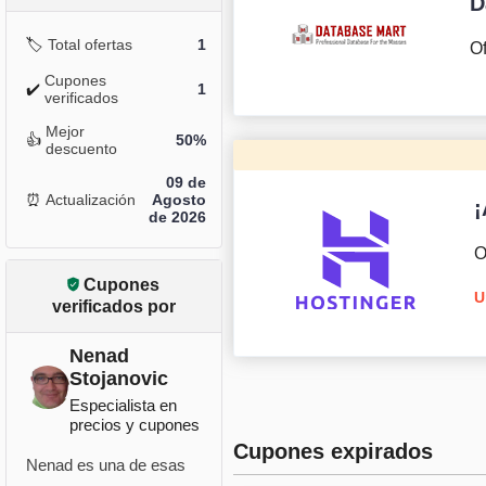
D
🏷️
Total ofertas
1
Of
Cupones
✔️
1
verificados
Mejor
👍
50%
descuento
09 de
⏰
Actualización
Agosto
¡
de 2026
O
Cupones
U
verificados por
Nenad
Stojanovic
Especialista en
precios y cupones
Cupones expirados
Nenad es una de esas