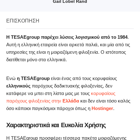
Gail Lobel Rand
ΕΠΙΣΚΌΠΗΣΗ
Η TESAEgroup παρέχει λύσεις λογισμικού από το 1984
.
Αυτή η ελληνική εταιρεία είναι αρκετά παλιά, και μία από τις
υπηρεσίες της είναι η μοιραζόμενη φιλοξενία. Ο ιστότοπος
διατίθεται μόνο στα ελληνικά.
Ενώ
η TESAEgroup
είναι ένας από τους κορυφαίους
ελληνικούς
παρόχους δαδικτυακής φιλοξενίας, δεν
κατάφερε να μπει στη λίστα μας με τους
κορυφαίους
παρόχους φιλοξενίας στην
Ελλάδα
και δεν είναι τόσο καλός
όσο κάποιοι παγκόσμιοι πάροχοι όπως η
Hostinger
.
Χαρακτηριστικά και Ευκολία Χρήσης
Η TESAEgroup προσφέρει τέσσερα πακέτα μοιραζόμενης