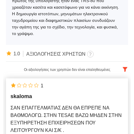
πρώτος της υπολογιστής ήταν ένας TRS-80 που
χρειαζόταν κασέτα και κασετόφωνο για να κάνει εκκίνηση.
Η δημιουργία ιστοτόπων, μηνυμάτων ηλεκτρονικού
ταχυδρομείου και διαφημιστικών πλαισίων συνδυάζουν
την αγάπη της για το σχέδιο, την τεχνολογία, και φυσικά,
το γράψιμο.
1.0
ΑΞΙΟΛΟΓΗΣΕΙΣ ΧΡΗΣΤΩΝ
Οι αξιολογήσεις των χρηστών δεν είναι επαληθευμένες
Ελληνικα
x
1
skaloma
Νεότερο
ΣΑΝ ΕΠΑΓΓΕΛΜΑΤΙΑΣ ΔΕΝ ΘΑ ΕΠΡΕΠΕ ΝΑ
ΒΑΘΜΟΛΟΓΩ. ΣΤΗΝ TESAE ΒΑΖΩ ΜΗΔΕΝ ΣΤΗΝ
ΕΞΥΠΗΡΕΤΗΣΗ ΕΠΙΧΕΙΡΗΣΕΩΝ ΠΟΥ
ΛΕΙΤΟΥΡΓΟΥΝ ΚΑΙ Σ/Κ .