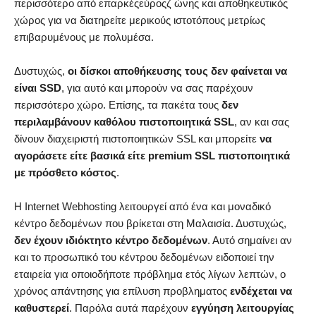
περισσότερο από επαρκέςεύροςζ ώνης και αποθηκευτικός
χώρος για να διατηρείτε μερικούς ιστοτόπους μετρίως
επιβαρυμένους με πολυμέσα.
Δυστυχώς,
οι δίσκοι αποθήκευσης τους δεν φαίνεται να
είναι SSD
, για αυτό και μπορούν να σας παρέχουν
περισσότερο χώρο. Επίσης, τα πακέτα τους
δεν
περιλαμβάνουν καθόλου πιστοποιητικά SSL
, αν και σας
δίνουν διαχειριστή πιστοποιητικών SSL και μπορείτε
να
αγοράσετε είτε βασικά είτε premium SSL πιστοποιητικά
με πρόσθετο κόστος
.
Η Internet Webhosting λειτουργεί από ένα και μοναδικό
κέντρο δεδομένων που βρίκεται στη Μαλαισία. Δυστυχώς,
δεν έχουν ιδιόκτητο κέντρο δεδομένων
. Αυτό σημαίνει αν
και το προσωπικό του κέντρου δεδομένων ειδοποιεί την
εταιρεία για οποιοδήποτε πρόβλημα ετός λίγων λεπτών, ο
χρόνος απάντησης για επίλυση προβληματος
ενδέχεται να
καθυστερεί
. Παρόλα αυτά παρέχουν
εγγύηση λειτουργίας