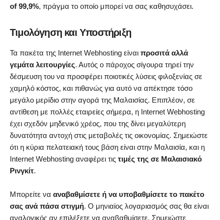
of 99,9%
, πράγμα το οποίο μπορεί να σας καθησυχάσει.
Τιμολόγηση και Υποστήριξη
Τα πακέτα της Internet Webhosting είναι
προσιτά αλλά
γεμάτα λειτουργίες
. Αυτός ο πάροχος σίγουρα τηρεί την
δέσμευση του να προσφέρει ποιοτικές λύσεις φιλοξενίας σε
χαμηλό κόστος, και πιθανώς για αυτό να απέκτησε τόσο
μεγάλο μερίδιο στην αγορά της Μαλαισίας. Επιπλέον, σε
αντίθεση με πολλές εταιρείες σήμερα, η Internet Webhosting
έχει σχεδόν μηδενικό χρέος, που της δίνει μεγαλύτερη
δυνατότητα αντοχή στις μεταβολές τις οικονομίας. Σημειώστε
ότι η κύρια πελατειακή τους βάση είναι στην Μαλαισία, και η
Internet Webhosting αναφέρει τις
τιμές της σε Μαλαισιακό
Ρινγκίτ
.
Μπορείτε να
αναβαθμίσετε ή να υποβαθμίσετε το πακέτο
σας ανά πάσα στιγμή
. Ο μηνιαίος λογαριασμός σας θα είναι
αναλογικός αν επιλέξετε να αναβαθμίσετε. Σημειώστε