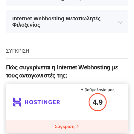
Όνομα Πακέτου
WP STD
Internet Webhosting Μεταπωλητές
Αποθήκευση
30 GB
Φιλοξενίας
Εύρος ζώνης
50 GB
Όνομα Πακέτου
Silver Reseller
Αριθμός Τοποθεσιών
2
Αποθήκευση
5 000 MB
ΣΎΓΚΡΙΣΗ
Τιμή
$
4.00
Εύρος ζώνης
50 000 MB
Πώς συγκρίνεται η Internet Webhosting με
Αριθμός Τοποθεσιών
20
τους ανταγωνιστές της;
Τιμή
$
24.13
Περισσότερες Λεπτομέρειες
Η βαθμολογία μας
4.9
Περισσότερες Λεπτομέρειες
Σύγκριση