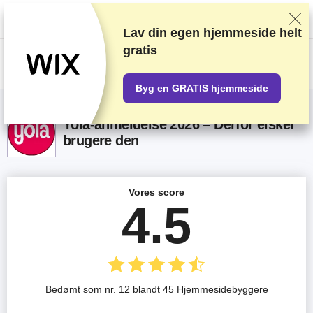
Vi rangerer forhandlere baseret på strenge tests og research, tager også
højde for din feedback og vores kommercielle aftaler med udbydere.
Denne side indeholder affiliate links.
Marketings Offentliggørelse
Lav din egen hjemmeside helt
gratis
US$
Byg en GRATIS hjemmeside
Yola-anmeldelse 2026 – Derfor elsker
brugere den
Vores score
4.5
Bedømt som nr. 12 blandt 45 Hjemmesidebyggere