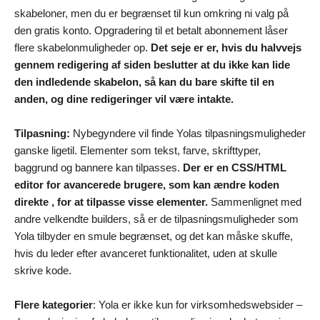
skabeloner, men du er begrænset til kun omkring ni valg på
den gratis konto. Opgradering til et betalt abonnement låser
flere skabelonmuligheder op.
Det seje er er, hvis du halvvejs
gennem redigering af siden beslutter at du ikke kan lide
den indledende skabelon, så kan du bare skifte til en
anden, og dine redigeringer vil være intakte.
Tilpasning:
Nybegyndere vil finde Yolas tilpasningsmuligheder
ganske ligetil. Elementer som tekst, farve, skrifttyper,
baggrund og bannere kan tilpasses.
Der er en CSS/HTML
editor for avancerede brugere, som kan ændre koden
direkte , for at tilpasse visse elementer.
Sammenlignet med
andre velkendte builders, så er de tilpasningsmuligheder som
Yola tilbyder en smule begrænset, og det kan måske skuffe,
hvis du leder efter avanceret funktionalitet, uden at skulle
skrive kode.
Flere kategorier
: Yola er ikke kun for virksomhedswebsider –