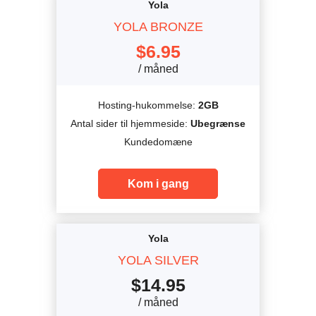
Yola
YOLA BRONZE
$
6.95
/ måned
Hosting-hukommelse:
2GB
Antal sider til hjemmeside:
Ubegrænse
Kundedomæne
Kom i gang
Yola
YOLA SILVER
$
14.95
/ måned