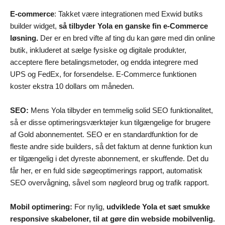
E-commerce
: Takket være integrationen med Exwid butiks
builder widget,
så tilbyder Yola en ganske fin e-Commerce
løsning.
Der er en bred vifte af ting du kan gøre med din online
butik, inkluderet at sælge fysiske og digitale produkter,
acceptere flere betalingsmetoder, og endda integrere med
UPS og FedEx, for forsendelse. E-Commerce funktionen
koster ekstra 10 dollars om måneden.
SEO:
Mens Yola tilbyder en temmelig solid SEO funktionalitet,
så er disse optimeringsværktøjer kun tilgængelige for brugere
af Gold abonnementet. SEO er en standardfunktion for de
fleste andre side builders, så det faktum at denne funktion kun
er tilgængelig i det dyreste abonnement, er skuffende. Det du
får her, er en fuld side søgeoptimerings rapport, automatisk
SEO overvågning, såvel som nøgleord brug og trafik rapport.
Mobil optimering:
For nylig,
udviklede Yola et sæt smukke
responsive skabeloner, til at gøre din webside mobilvenlig.