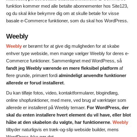
funktion kommer med alle betalte abonnementer hos Site123,
og du skal ikke bekymre dig om at skulle betale for visse
basale e-Commerce funktioner, som du skal hos WordPress.
Weebly
Weebly
er berømt for at give dig muligheden for at skabe
enhver type webside, men mange vælger Weebly for deres e-
Commerce funktioner. Sammenlignet med WordPress, så
fandt jeg Weebly værende en mere fleksibel platform
af
flere grunde, primært fordi
almindeligt anvendte funktioner
allerede er forud installeret
.
Du kan tilføje fotos, video, kontaktformularer, blogindlæg,
online shopfunktioner, med mere, ved brug af værktøjer som
allerede er installeret på Weebly temaer.
For WordPress, der
skal du enten installere hvert element du vil have, eller blot
håbe at den skabelon du valgte, har funktionerne
.
Weebly
tilbyder naturligvis en træk-og-slip webside builder, mens
WordPress ikke gør det.