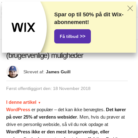
Vi rangerer forhandlere baseret på strenge tests og research, tager også
højde for din feedback og vores kommercielle aftaler med udbydere. Denne
side indeholder affiliate links.
Marketings Offentliggørelse
Spar op til
50%
på dit Wix-
abonnement!
US$
>>
Få tilbud
WordPress alternativer: Top 5
(brugervenlige) muligheder
Skrevet af:
James Guill
Først offentliggjort den:
18 November 2018
I denne artikel
WordPress
er populær – det kan ikke benægtes.
Det kører
på over 25% af verdens websider
. Men, hvis du prøver at
drive en personlig webside, så vil du nok opdage at
WordPress ikke er den mest brugervenlige, eller