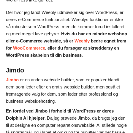
Der hvor jeg fandt Weebly udmærker sig over WordPress, er
deres e-Commerce funktionalitet. Weeblys funktioner er ikke
så robuste som WordPress, men de kommer forud installeret
og med meget lave gebyrer.
Hvis du har en mindre webshop
eller e-Commerce webside, så er
Weebly
bedre egnet frem
for
WooCommerce
, eller du forsøger at skræddersy en
WordPress skabelon til din business
.
Jimdo
Jimbo
er en anden webside builder, som er populær blandt
dem som leder efter en gratis webside builder, men også et
fremragende valg for dem, som leder efter professionel og
business websidehosting.
En fordel ved Jimbo i forhold til WordPress er deres
Dolphin AI hjælper
. Da jeg prøvede Jimbo, da brugte jeg den
til at designe en computer reparationswebside. AI stillede nogle
få spørgsmål, og i løbet af omkring tre minutter var det basale