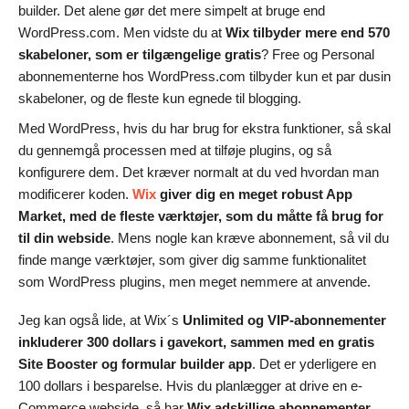
builder. Det alene gør det mere simpelt at bruge end
WordPress.com. Men vidste du at
Wix tilbyder mere end 570
skabeloner, som er tilgængelige gratis
? Free og Personal
abonnementerne hos WordPress.com tilbyder kun et par dusin
skabeloner, og de fleste kun egnede til blogging.
Med WordPress, hvis du har brug for ekstra funktioner, så skal
du gennemgå processen med at tilføje plugins, og så
konfigurere dem. Det kræver normalt at du ved hvordan man
modificerer koden.
Wix
giver dig en meget robust App
Market, med de fleste værktøjer, som du måtte få brug for
til din webside
. Mens nogle kan kræve abonnement, så vil du
finde mange værktøjer, som giver dig samme funktionalitet
som WordPress plugins, men meget nemmere at anvende.
Jeg kan også lide, at Wix´s
Unlimited og VIP-abonnementer
inkluderer 300 dollars i gavekort, sammen med en gratis
Site Booster og formular builder app
. Det er yderligere en
100 dollars i besparelse. Hvis du planlægger at drive en e-
Commerce webside, så har
Wix adskillige abonnementer,