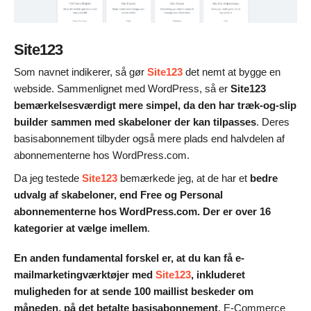
Site123
Som navnet indikerer, så gør
Site123
det nemt at bygge en
webside. Sammenlignet med WordPress, så er
Site123
bemærkelsesværdigt mere simpel, da den har træk-og-slip
builder sammen med skabeloner der kan tilpasses
. Deres
basisabonnement tilbyder også mere plads end halvdelen af
abonnementerne hos WordPress.com.
Da jeg testede
Site123
bemærkede jeg, at de har et
bedre
udvalg af skabeloner, end Free og Personal
abonnementerne hos WordPress.com. Der er over 16
kategorier at vælge imellem
.
En anden fundamental forskel er, at du kan få e-
mailmarketingværktøjer med
Site123
, inkluderet
muligheden for at sende 100 maillist beskeder om
måneden, på det betalte basisabonnement
. E-Commerce