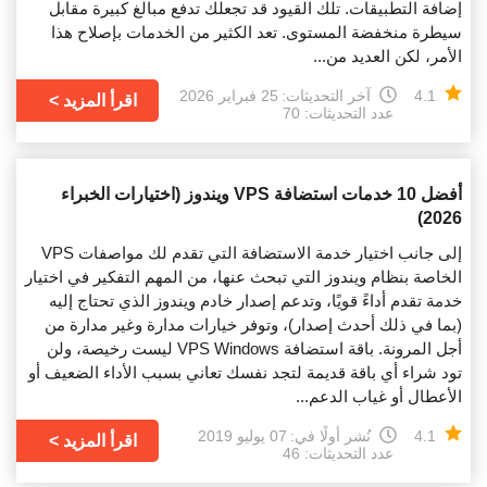
إضافة التطبيقات. تلك القيود قد تجعلك تدفع مبالغ كبيرة مقابل
سيطرة منخفضة المستوى. تعد الكثير من الخدمات بإصلاح هذا
الأمر، لكن العديد من...
4.1
آخر التحديثات:
25 فبراير 2026
اقرأ المزيد
عدد التحديثات: 70
أفضل 10 خدمات استضافة VPS ويندوز (اختيارات الخبراء
2026)
إلى جانب اختيار خدمة الاستضافة التي تقدم لك مواصفات VPS
الخاصة بنظام ويندوز التي تبحث عنها، من المهم التفكير في اختيار
خدمة تقدم أداءً قويًا، وتدعم إصدار خادم ويندوز الذي تحتاج إليه
(بما في ذلك أحدث إصدار)، وتوفر خيارات مدارة وغير مدارة من
أجل المرونة. باقة استضافة VPS Windows ليست رخيصة، ولن
تود شراء أي باقة قديمة لتجد نفسك تعاني بسبب الأداء الضعيف أو
الأعطال أو غياب الدعم...
4.1
نُشر أولًا في:
07 يوليو 2019
اقرأ المزيد
عدد التحديثات: 46