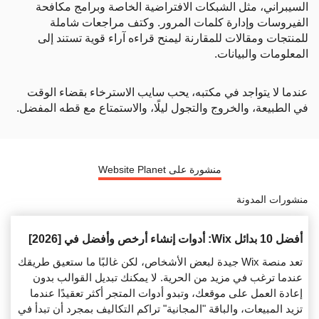
السيبراني، مثل الشبكات الافتراضية الخاصة وبرامج مكافحة
الفيروسات وإدارة كلمات المرور. وكتف مراجعات شاملة
للمنتجات ومقالات للمقارنة ليمنح قراءه آراء قوية تستند إلى
المعلومات والبيانات.
عندما لا يتواجد في مكتبه، يحب سايب الاسترخاء بقضاء الوقت
في الطبيعة، والخروج والتجول ليلًا، والاستمتاع مع قطه المفضل.
منشورة على Website Planet
منشورات المدونة
أفضل 10 بدائل Wix: أدوات إنشاء أرخص وأفضل في [2026]
تعد منصة Wix جيدة لبعض الأشخاص، لكن غالبًا ما ستعيق طريقك
عندما ترغب في مزيد من الحرية. لا يمكنك تبديل القوالب بدون
إعادة العمل على موقعك، وتبدو أدوات المتجر أكثر تعقيدًا عندما
تزيد المبيعات، والباقة "المجانية" تراكم التكاليف بمجرد أن تبدأ في