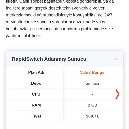
işletir
. Canlı sohbet başlatabilir, eposta gönderebilir, ya da
İngiltere-tabanı gerçek destek teknisyenleriyle ve veri
merkezlerindeki ağ mühendisleriyle konuşabilirsiniz. 24/7
mevcutturlar, ve sunucu sorunlarını düzeltmede ya da
hesabınızla ilgili herhangi bir barındırma probleminde size
yardımcı olabilirler.
RapidSwitch Adanmış Sunucu
Plan Adı
Value Range
Depo
Sınırsız
CPU
-
RAM
8 GB
Fiyat
$
60.71