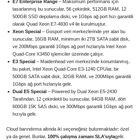
E7 Enterprise Range
– Maksimum performans için
tasarlanmış bu sunucular, 56 çekirdek, 512GB RAM, 12
500GB SSD depolama diski, ve 1Gbps ağ port hızı garantili
olarak Quad Xeon E7-4830 v4 ile kurulmuştur.
Xeon Special
– Gosport veri merkezlerinde yer alan bu
sunucular, 16GB RAM, minimum iki 2TB SATA sabit disk,
ve 200Mbps garantili 1Gbps ağ port hızlarıyla Intel Xeon
Quad-Core X3450 işlemciler üzerinde çalışır.
E3 Special
– Maidenhead veri merkezinde konumlanmış,
bu paket, Intel Xeon Quad-Core E3-1240 CPUlar, bir
500GB SATA sabit disk, 32GB RAM, ve 200Mbps garantili
1Gbps ağ port hızlarıyla gelir.
Dual E5 Special
– Powered by Dual Xeon E5-2430
Tarafından, 12 çekirdekli bu sunucular, 64GB RAM, dört
600GB 15K SAS diski, ve 300Mbps garantili 1Gbps ağ port
hızıyla gelir.
Cloud barındırma altında iki seçeneğiniz bulunmaktadır: özel
ya da genel. Bunlar,
100% çalışma zamanı SLA’sıyla
gelir.