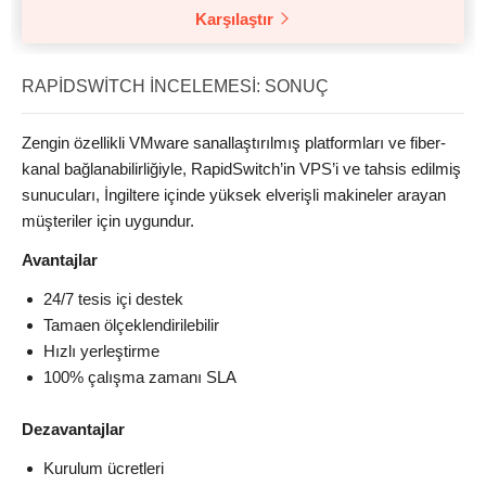
Karşılaştır
RAPIDSWITCH İNCELEMESI: SONUÇ
Zengin özellikli VMware sanallaştırılmış platformları ve fiber-
kanal bağlanabilirliğiyle, RapidSwitch’in VPS’i ve tahsis edilmiş
sunucuları, İngiltere içinde yüksek elverişli makineler arayan
müşteriler için uygundur.
Avantajlar
24/7 tesis içi destek
Tamaen ölçeklendirilebilir
Hızlı yerleştirme
100% çalışma zamanı SLA
Dezavantajlar
Kurulum ücretleri