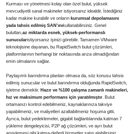
Kurması ve yönetmesi kolay olan özel bulut, yüksek
mevcudiyetli sanal makineler istiyorsanız idealdir. İstediğiniz
kadar makine kurabilir ve onların
kurumsal depolamasını
yada tahsis edilmiş SAN’ını
kullanabilirsiniz. Genel
bulutları,
az miktarda esnek, yüksek-performanslı
sunucular
istiyorsanız işinizi görebilir. Tamamen VMware
teknolojisine dayanan, bu RapidSwitch bulut çözümleri,
platformlarının herhangi bir noktasında arıza olmadığından
emin olmalarını sağlar.
Paylaşımlı barındırma planları olmasa da, söz konusu tahsis
edilmiş sunucular ve bulut barındırma olduğunda RapidSwitch,
işletme demektir.
Hazır ve %100 çalışma zamanlı makineleri,
hız ve maksimum performans için yaratılmıştır
. Bulut
ortamanızı kontrol edebilmeniz, kaynaklarınıza takviye
yapabilmeniz, ve maliyetleri azaltabilmeniz hoşuma gitti.
Ayrıca, bulut yedeklemeler, gigabit bağlantılarında katman 7
yükleme dengeleyicisi, P2P ağ çözümleri, ve ayrı bulut
arşivlemesi gibi katma-değerli hizmetler satın alabilirsiniz.