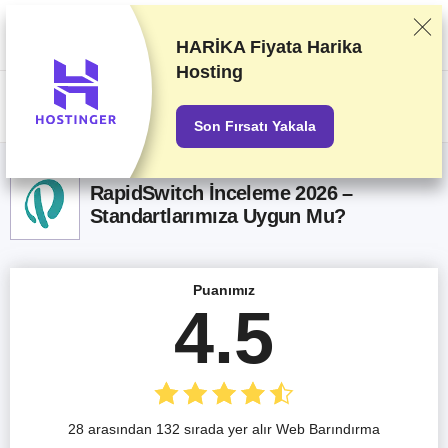
Sağlayıcıları titizlikle gerçekleştirdiğimiz test ve araştırmaları baz alarak
sıralandırıyoruz. Sıralama konusunda sağlayıcılarla olan ticari
anlaşmalarımızı da dikkate alıyoruz. Bu sayfada ortaklık yapılan
HARİKA Fiyata
Harika
sağlayıcıların bağlantıları içeriyor.
Reklam Açıklamaları
Hosting
US$
Son Fırsatı Yakala
RapidSwitch İnceleme 2026 –
Standartlarımıza Uygun Mu?
Puanımız
4.5
28 arasından 132 sırada yer alır Web Barındırma