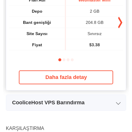
Depo
2 GB
Bant genişliği
204.8 GB
Site Sayısı
Sınırsız
Fiyat
$
3.38
Daha fazla detay
CooliceHost VPS Barındırma
Plan Adı
LSV VPSh 512
Depo
15 GB
KARŞILAŞTIRMA