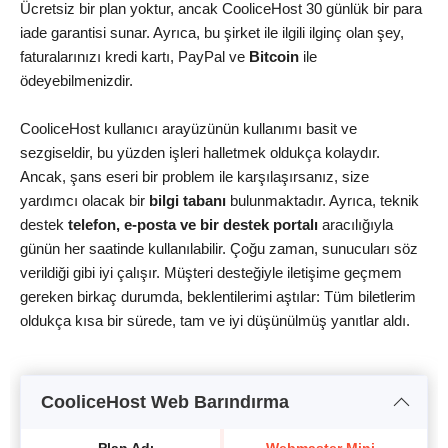
Ücretsiz bir plan yoktur, ancak CooliceHost 30 günlük bir para
iade garantisi sunar. Ayrıca, bu şirket ile ilgili ilginç olan şey,
faturalarınızı kredi kartı, PayPal ve
Bitcoin
ile
ödeyebilmenizdir.
CooliceHost kullanıcı arayüzünün kullanımı basit ve
sezgiseldir, bu yüzden işleri halletmek oldukça kolaydır.
Ancak, şans eseri bir problem ile karşılaşırsanız, size
yardımcı olacak bir
bilgi tabanı
bulunmaktadır. Ayrıca, teknik
destek
telefon, e-posta ve bir destek portalı
aracılığıyla
günün her saatinde kullanılabilir. Çoğu zaman, sunucuları söz
verildiği gibi iyi çalışır. Müşteri desteğiyle iletişime geçmem
gereken birkaç durumda, beklentilerimi aştılar: Tüm biletlerim
oldukça kısa bir sürede, tam ve iyi düşünülmüş yanıtlar aldı.
CooliceHost Web Barındırma
Plan Adı
Webmaster Mini