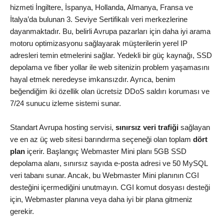
hizmeti İngiltere, İspanya, Hollanda, Almanya, Fransa ve
İtalya’da bulunan 3. Seviye Sertifikalı veri merkezlerine
dayanmaktadır. Bu, belirli Avrupa pazarları için daha iyi arama
motoru optimizasyonu sağlayarak müşterilerin yerel IP
adresleri temin etmelerini sağlar. Yedekli bir güç kaynağı, SSD
depolama ve fiber yollar ile web sitenizin problem yaşamasını
hayal etmek neredeyse imkansızdır. Ayrıca, benim
beğendiğim iki özellik olan ücretsiz DDoS saldırı koruması ve
7/24 sunucu izleme sistemi sunar.
Standart Avrupa hosting servisi,
sınırsız veri trafiği
sağlayan
ve en az üç web sitesi barındırma seçeneği olan toplam
dört
plan
içerir. Başlangıç Webmaster Mini planı 5GB SSD
depolama alanı, sınırsız sayıda e-posta adresi ve 50 MySQL
veri tabanı sunar. Ancak, bu Webmaster Mini planının CGI
desteğini içermediğini unutmayın. CGI komut dosyası desteği
için, Webmaster planına veya daha iyi bir plana gitmeniz
gerekir.