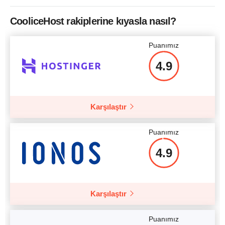
CPU
1 x 2.00GHz
CooliceHost rakiplerine kıyasla nasıl?
RAM
512 MB
Puanımız
Fiyat
$
6.70
4.9
Daha fazla detay
Karşılaştır
Puanımız
4.9
Karşılaştır
Puanımız