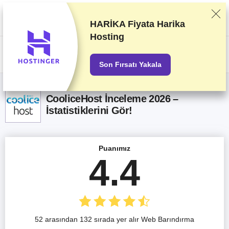
Sağlayıcıları titizlikle gerçekleştirdiğimiz test ve araştırmaları baz alarak
sıralandırıyoruz. Sıralama konusunda sağlayıcılarla olan ticari
anlaşmalarımızı da dikkate alıyoruz. Bu sayfada ortaklık yapılan
HARİKA Fiyata
Harika
sağlayıcıların bağlantıları içeriyor.
Reklam Açıklamaları
Hosting
US$
Son Fırsatı Yakala
CooliceHost İnceleme 2026 –
İstatistiklerini Gör!
Puanımız
4.4
52 arasından 132 sırada yer alır Web Barındırma