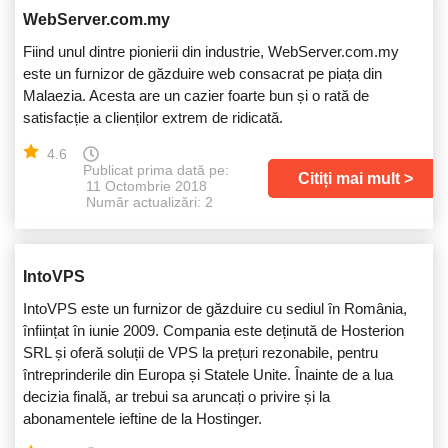
WebServer.com.my
Fiind unul dintre pionierii din industrie, WebServer.com.my
este un furnizor de găzduire web consacrat pe piața din
Malaezia. Acesta are un cazier foarte bun și o rată de
satisfacție a clienților extrem de ridicată.
4.6
Publicat prima dată pe:
Citiți mai mult
11 Octombrie 2018
Număr actualizări: 2
IntoVPS
IntoVPS este un furnizor de găzduire cu sediul în România,
înființat în iunie 2009. Compania este deținută de Hosterion
SRL și oferă soluții de VPS la prețuri rezonabile, pentru
întreprinderile din Europa și Statele Unite. Înainte de a lua
decizia finală, ar trebui sa aruncați o privire și la
abonamentele ieftine de la Hostinger.