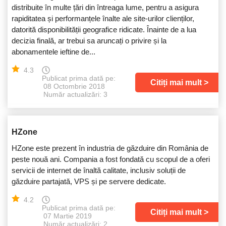
distribuite în multe țări din întreaga lume, pentru a asigura
rapiditatea și performanțele înalte ale site-urilor clienților,
datorită disponibilității geografice ridicate. Înainte de a lua
decizia finală, ar trebui sa aruncați o privire și la
abonamentele ieftine de...
4.3
Publicat prima dată pe:
Citiți mai mult
08 Octombrie 2018
Număr actualizări: 3
HZone
HZone este prezent în industria de găzduire din România de
peste nouă ani. Compania a fost fondată cu scopul de a oferi
servicii de internet de înaltă calitate, inclusiv soluții de
găzduire partajată, VPS și pe servere dedicate.
4.2
Publicat prima dată pe:
Citiți mai mult
07 Martie 2019
Număr actualizări: 2