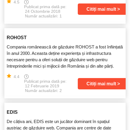
4.5
Publicat prima dată pe:
Citiți mai mult
24 Octombrie 2018
Număr actualizări: 1
ROHOST
Compania românească de găzduire ROHOST a fost înființată
în anul 2000. Aceasta deține experiența și infrastructura
necesare pentru a oferi soluții de găzduire web pentru
întreprinderile mici și mijlocii din România și din alte părți.
4.4
Publicat prima dată pe:
Citiți mai mult
12 Februarie 2019
Număr actualizări: 2
EDIS
De câțiva ani, EDIS este un jucător dominant în spațiul
austriac de găzduire web. Compania are centre de date