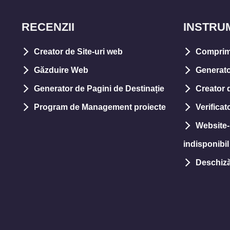
RECENZII
INSTRU
Creator de Site-uri web
Comprim
Găzduire Web
Generato
Generator de Pagini de Destinație
Creator d
Program de Management proiecte
Verifica
Website-
indisponibi
Deschizăt