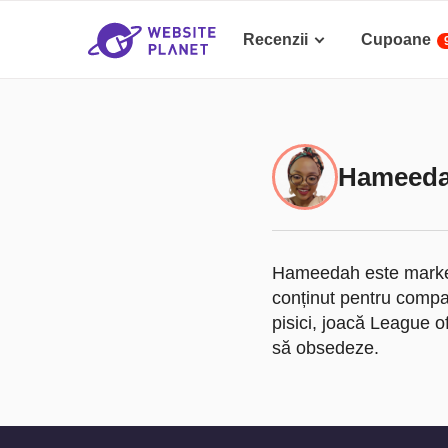
Recenzii
Cupoane
Hameeda
Hameedah este markete
conținut pentru compan
pisici, joacă League of
să obsedeze.