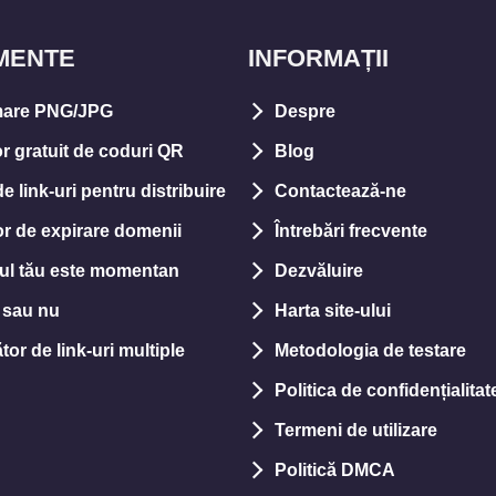
MENTE
INFORMAȚII
are PNG/JPG
Despre
r gratuit de coduri QR
Blog
e link-uri pentru distribuire
Contactează-ne
tor de expirare domenii
Întrebări frecvente
ul tău este momentan
Dezvăluire
l sau nu
Harta site-ului
or de link-uri multiple
Metodologia de testare
Politica de confidențialitat
Termeni de utilizare
Politică DMCA