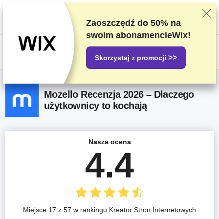
Oceniamy dostawców w oparciu o rygorystyczne testy i badania, ale
także bierzemy pod uwagę opinie użytkowników i nasze umowy handlowe
z dostawcami. Ta strona zawiera linki partnerskie.
Oświadczenie
Zaoszczędź do
50%
na
dotyczące reklam
swoim abonamencieWix!
US$
>>
Skorzystaj z promocji
Mozello Recenzja 2026 – Dlaczego
użytkownicy to kochają
Nasza ocena
4.4
Miejsce 17 z 57 w rankingu Kreator Stron Internetowych