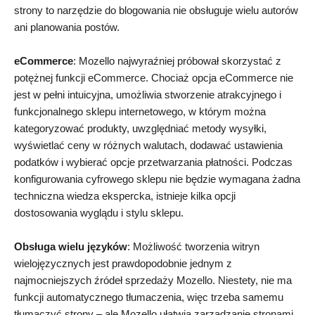
strony to narzędzie do blogowania nie obsługuje wielu autorów
ani planowania postów.
eCommerce
: Mozello najwyraźniej próbował skorzystać z
potężnej funkcji eCommerce. Chociaż opcja eCommerce nie
jest w pełni intuicyjna, umożliwia stworzenie atrakcyjnego i
funkcjonalnego sklepu internetowego, w którym można
kategoryzować produkty, uwzględniać metody wysyłki,
wyświetlać ceny w różnych walutach, dodawać ustawienia
podatków i wybierać opcje przetwarzania płatności. Podczas
konfigurowania cyfrowego sklepu nie będzie wymagana żadna
techniczna wiedza ekspercka, istnieje kilka opcji
dostosowania wyglądu i stylu sklepu.
Obsługa wielu języków
: Możliwość tworzenia witryn
wielojęzycznych jest prawdopodobnie jednym z
najmocniejszych źródeł sprzedaży Mozello. Niestety, nie ma
funkcji automatycznego tłumaczenia, więc trzeba samemu
tłumaczyć strony – ale Mozello ułatwia zarządzanie stronami.