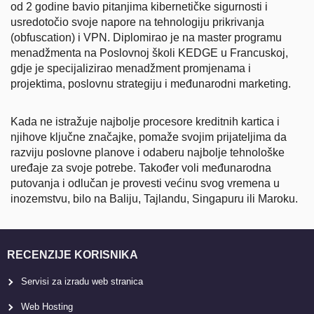
od 2 godine bavio pitanjima kibernetičke sigurnosti i
usredotočio svoje napore na tehnologiju prikrivanja
(obfuscation) i VPN. Diplomirao je na master programu
menadžmenta na Poslovnoj školi KEDGE u Francuskoj,
gdje je specijalizirao menadžment promjenama i
projektima, poslovnu strategiju i međunarodni marketing.
Kada ne istražuje najbolje procesore kreditnih kartica i
njihove ključne značajke, pomaže svojim prijateljima da
razviju poslovne planove i odaberu najbolje tehnološke
uređaje za svoje potrebe. Također voli međunarodna
putovanja i odlučan je provesti većinu svog vremena u
inozemstvu, bilo na Baliju, Tajlandu, Singapuru ili Maroku.
RECENZIJE KORISNIKA
Servisi za izradu web stranica
Web Hosting