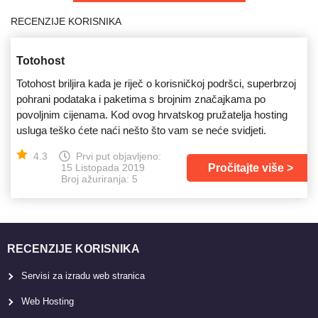
RECENZIJE KORISNIKA
Totohost
Totohost briljira kada je riječ o korisničkoj podršci, superbrzoj
pohrani podataka i paketima s brojnim značajkama po
povoljnim cijenama. Kod ovog hrvatskog pružatelja hosting
usluga teško ćete naći nešto što vam se neće svidjeti.
4.3
Prvi put objavljeno:
Pročitajte više
15 Listopada 2019
Broj ažuriranja: 5
RECENZIJE KORISNIKA
Servisi za izradu web stranica
Web Hosting