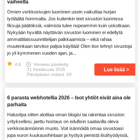
vaiheelta
Omien verkkosivujen luominen usein vaikuttaa hurjan
työläältä hommalta. Jos kuitenkin teet sivuston luonnissa
fiksuja päätöksiä, valmista tulee nopeammin kuin uskotkaan.
Nykyään hyvältä näyttävän sivuston luominen ei edellytä
ammattilaissuunnittelijan palkkaamista – eikä rahaa
muutenkaan tarvitse paljoa käyttää! Olen itse tehnyt sivustoja
jo yli kymmenen vuoden ajan, ja...
4.6
Viimeksi päivitetty:
Lue lisää
21 Kesäkuuta 2026
Päivityksien määrä: 69
6 parasta webhotellia 2026 – Isot yhtiöt eivät aina ole
parhaita
Halusitpa sitten aloittaa oman blogisi tai rakentaa sivuston
yrityksellesi, jaettu hostaus on edullisin saatavilla oleva
verkkoisännöinnin muoto. Voit isännöidä omaa sivustoasi
jopa euron kuukausihintaan ja hyötyä pienistä lisähyödyistä,