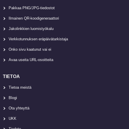
Pakkaa PNG/JPG-tiedostot
Ilmainen QR-koodigeneraattori
Jakolinkkien luomistyökalu
Verkkotunnuksen eräpäivätarkistaja
Onko sivu kaatunut vai ei
Avaa useita URL-osoitteita
TIETOA
Tietoa meistä
Blogi
Ota yhteyttä
UKK
Tiedote