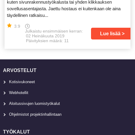
kuten sivunrakennustyökalusta tai yhden klikkauksen
sovellusasentajasta. Jaettu hostaus ei kuitenkaan ole aina
täydellinen ratkaisu...
3.9
Julkaistu ensimmäisen kerran:
Lue lisää
02 Heinäkuuta 2019
Päivityksien määrä: 11
ARVOSTELUT
Kotisivukoneet
Webhotellit
Aloitussivujen luomistyökalut
Ohjelmistot projektinhallintaan
TYÖKALUT