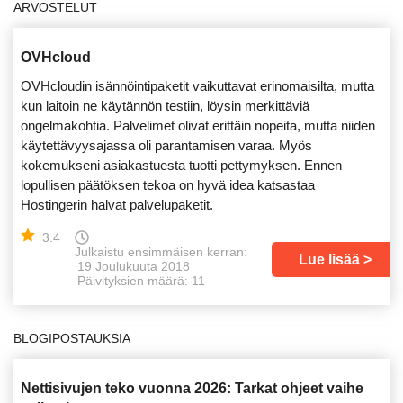
ARVOSTELUT
OVHcloud
OVHcloudin isännöintipaketit vaikuttavat erinomaisilta, mutta
kun laitoin ne käytännön testiin, löysin merkittäviä
ongelmakohtia. Palvelimet olivat erittäin nopeita, mutta niiden
käytettävyysajassa oli parantamisen varaa. Myös
kokemukseni asiakastuesta tuotti pettymyksen. Ennen
lopullisen päätöksen tekoa on hyvä idea katsastaa
Hostingerin halvat palvelupaketit.
3.4
Julkaistu ensimmäisen kerran:
Lue lisää
19 Joulukuuta 2018
Päivityksien määrä: 11
BLOGIPOSTAUKSIA
Nettisivujen teko vuonna 2026: Tarkat ohjeet vaihe