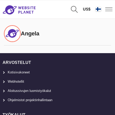
US$
Angela
ARVOSTELUT
Kotisivukoneet
Webhotellit
Aloitussivujen luomistyökalut
Ohjelmistot projektinhallintaan
TYÖKALUT