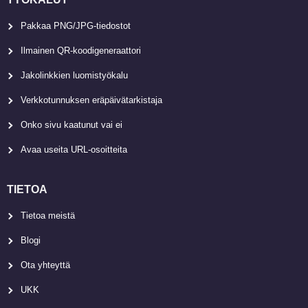
Pakkaa PNG/JPG-tiedostot
Ilmainen QR-koodigeneraattori
Jakolinkkien luomistyökalu
Verkkotunnuksen eräpäivätarkistaja
Onko sivu kaatunut vai ei
Avaa useita URL-osoitteita
TIETOA
Tietoa meistä
Blogi
Ota yhteyttä
UKK