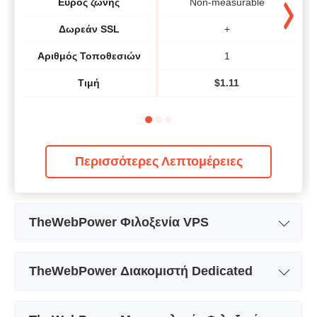
Εύρος ζώνης
Non-measurable
Δωρεάν SSL
+
Αριθμός Τοποθεσιών
1
Τιμή
$
1.11
Περισσότερες Λεπτομέρειες
TheWebPower Φιλοξενία VPS
Όνομα Πακέτου
Starter
TheWebPower Διακομιστή Dedicated
Αποθήκευση
60GB
Όνομα Πακέτου
Basic
Εύρος ζώνης
5TB