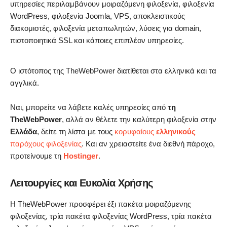
υπηρεσίες περιλαμβάνουν μοιραζόμενη φιλοξενία, φιλοξενία
WordPress, φιλοξενία Joomla, VPS, αποκλειστικούς
διακομιστές, φιλοξενία μεταπωλητών, λύσεις για domain,
πιστοποιητικά SSL και κάποιες επιπλέον υπηρεσίες.
Ο ιστότοπος της TheWebPower διατίθεται στα ελληνικά και τα
αγγλικά.
Ναι, μπορείτε να λάβετε καλές υπηρεσίες από
τη
TheWebPower
, αλλά αν θέλετε την καλύτερη φιλοξενία στην
Ελλάδα
, δείτε τη λίστα με τους
κορυφαίους
ελληνικούς
παρόχους φιλοξενίας
. Και αν χρειαστείτε ένα διεθνή πάροχο,
προτείνουμε τη
Hostinger
.
Λειτουργίες και Ευκολία Χρήσης
Η TheWebPower προσφέρει έξι πακέτα μοιραζόμενης
φιλοξενίας, τρία πακέτα φιλοξενίας WordPress, τρία πακέτα