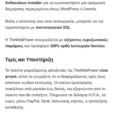
Softaculous installer
για να εγκαταστήσετε μία εφαρμογή
διαχείρισης περιεχομένου όπως WordPress ή Joomla.
Μόλις ο ιστότοπος σας είναι λειτουργικός, μπορείτε να τον
προστατέψετε με
πιστοποιητικό SSL
.
Η TheWebPower συνεργάζεται με
εξέχοντες ευρυζωνικούς
παρόχους
και προσφέρει
100% ορθή λειτουργία δικτύου
.
Τιμές και Υποστήριξη
Τα πακέτα μοιραζόμενης φιλοξενίας της TheWebPower
είναι
φτηνά
, αλλά να γνωρίζετε ότι οι διαφημιζόμενες τιμές ίσως
απαιτούν κωδικό έκπτωσης. Οι κύκλοι τιμολόγησης
ποικίλλουν από μηνιαίοι έως διετείς, και εξαρτώνται από το
πακέτο που θα επιλέξετε. Πληρώστε σε δολάρια Η.Π.Α., σε
ευρώ, μέσω PayPal, Skrill, πιστωτικής κάρτας, ή τραπεζικής
κατάθεσης.