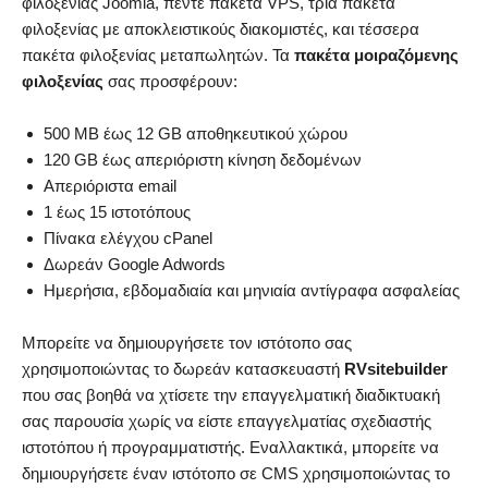
φιλοξενίας Joomla, πέντε πακέτα VPS, τρία πακέτα
φιλοξενίας με αποκλειστικούς διακομιστές, και τέσσερα
πακέτα φιλοξενίας μεταπωλητών. Τα
πακέτα μοιραζόμενης
φιλοξενίας
σας προσφέρουν:
500 MB έως 12 GB αποθηκευτικού χώρου
120 GB έως απεριόριστη κίνηση δεδομένων
Απεριόριστα email
1 έως 15 ιστοτόπους
Πίνακα ελέγχου cPanel
Δωρεάν Google Adwords
Ημερήσια, εβδομαδιαία και μηνιαία αντίγραφα ασφαλείας
Μπορείτε να δημιουργήσετε τον ιστότοπο σας
χρησιμοποιώντας το δωρεάν κατασκευαστή
RVsitebuilder
που σας βοηθά να χτίσετε την επαγγελματική διαδικτυακή
σας παρουσία χωρίς να είστε επαγγελματίας σχεδιαστής
ιστοτόπου ή προγραμματιστής. Εναλλακτικά, μπορείτε να
δημιουργήσετε έναν ιστότοπο σε CMS χρησιμοποιώντας το