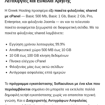
Λειτουργίες και Ευκολία Χρήσης
Η Greek Hosting προσφέρει
έξι πακέτα φιλοξενίας shared
με cPanel
— Basic 500 Mb, Basic 1 Gb, Basic 2 Gb, Pro,
Enterprise, και φιλοξενία Joomla — αν και το τελευταίο
πακέτο αναφέρεται ξεχωριστά σε διαφορετική σελίδα. Με τα
πακέτα φιλοξενίας shared λαμβάνετε:
Εγγύηση χρόνου λειτουργίας 99.9%
Αποθηκευτικό χώρο 500 MB έως 10 GB
10 GB έως 100 GB κίνηση δεδομένων
Πίνακα ελέγχου cPanel
Φιλοξενίας μίας έως οκτώ σελίδων
Αντίγραφα ασφαλείας επτά ημερών
Το
πρόγραμμα εγκατάστασης Softaculous με ένα κλικ που
περιλαμβάνεται
σημαίνει ότι μπορείτε να εκτελείτε πολλά
δημοφιλή script εγκατάστασης χωρίς να απαιτείται τεχνική
γνώση. Και ο
Διαχειριστής Αντιγράφων Ασφαλείας