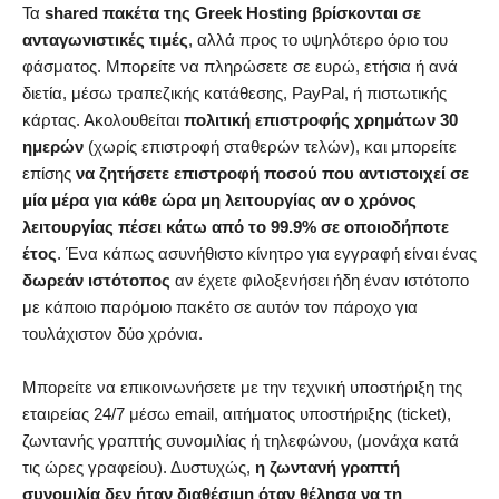
Τα
shared πακέτα της Greek Hosting βρίσκονται σε
ανταγωνιστικές τιμές
, αλλά προς το υψηλότερο όριο του
φάσματος. Μπορείτε να πληρώσετε σε ευρώ, ετήσια ή ανά
διετία, μέσω τραπεζικής κατάθεσης, PayPal, ή πιστωτικής
κάρτας. Ακολουθείται
πολιτική επιστροφής χρημάτων 30
ημερών
(χωρίς επιστροφή σταθερών τελών), και μπορείτε
επίσης
να ζητήσετε επιστροφή ποσού που αντιστοιχεί σε
μία μέρα για κάθε ώρα μη λειτουργίας αν ο χρόνος
λειτουργίας πέσει κάτω από το 99.9% σε οποιοδήποτε
έτος
. Ένα κάπως ασυνήθιστο κίνητρο για εγγραφή είναι ένας
δωρεάν ιστότοπος
αν έχετε φιλοξενήσει ήδη έναν ιστότοπο
με κάποιο παρόμοιο πακέτο σε αυτόν τον πάροχο για
τουλάχιστον δύο χρόνια.
Μπορείτε να επικοινωνήσετε με την τεχνική υποστήριξη της
εταιρείας 24/7 μέσω email, αιτήματος υποστήριξης (ticket),
ζωντανής γραπτής συνομιλίας ή τηλεφώνου, (μονάχα κατά
τις ώρες γραφείου). Δυστυχώς,
η ζωντανή γραπτή
συνομιλία δεν ήταν διαθέσιμη όταν θέλησα να τη