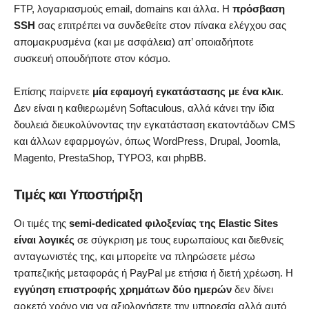
FTP, λογαριασμούς email, domains και άλλα. Η
πρόσβαση
SSH
σας επιτρέπει να συνδεθείτε στον πίνακα ελέγχου σας
απομακρυσμένα (και με ασφάλεια) απ’ οποιαδήποτε
συσκευή οπουδήποτε στον κόσμο.
Επίσης παίρνετε
μία εφαμογή εγκατάστασης με ένα κλικ
.
Δεν είναι η καθιερωμένη Softaculous, αλλά κάνει την ίδια
δουλειά διευκολύνοντας την εγκατάσταση εκατοντάδων CMS
και άλλων εφαρμογών, όπως WordPress, Drupal, Joomla,
Magento, PrestaShop, TYPO3, και phpBB.
Τιμές και Υποστήριξη
Οι τιμές της
semi-dedicated φιλοξενίας της Elastic Sites
είναι λογικές
σε σύγκριση με τους ευρωπαίους και διεθνείς
ανταγωνιστές της, και μπορείτε να πληρώσετε μέσω
τραπεζικής μεταφοράς ή PayPal με ετήσια ή διετή χρέωση. Η
εγγύηση επιστροφής χρημάτων δύο ημερών
δεν δίνει
αρκετό χρόνο για να αξιολογήσετε την υπηρεσία αλλά αυτό