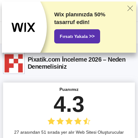
Sağlayıcıları titizlikle gerçekleştirdiğimiz test ve araştırmaları baz alarak
sıralandırıyoruz. Sıralama konusunda sağlayıcılarla olan ticari
anlaşmalarımızı da dikkate alıyoruz. Bu sayfada ortaklık yapılan
Wix planınızda
50%
sağlayıcıların bağlantıları içeriyor.
Reklam Açıklamaları
tasarruf edin!
US$
>>
Fırsatı Yakala
Pixatik.com İnceleme 2026 – Neden
Denemelisiniz
Puanımız
4.3
27 arasından 51 sırada yer alır Web Sitesi Oluşturucular