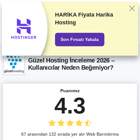
Sağlayıcıları titizlikle gerçekleştirdiğimiz test ve araştırmaları baz alarak
sıralandırıyoruz. Sıralama konusunda sağlayıcılarla olan ticari
anlaşmalarımızı da dikkate alıyoruz. Bu sayfada ortaklık yapılan
HARİKA Fiyata
Harika
sağlayıcıların bağlantıları içeriyor.
Reklam Açıklamaları
Hosting
US$
Son Fırsatı Yakala
Güzel Hosting İnceleme 2026 –
Kullanıcılar Neden Beğeniyor?
Puanımız
4.3
67 arasından 132 sırada yer alır Web Barındırma