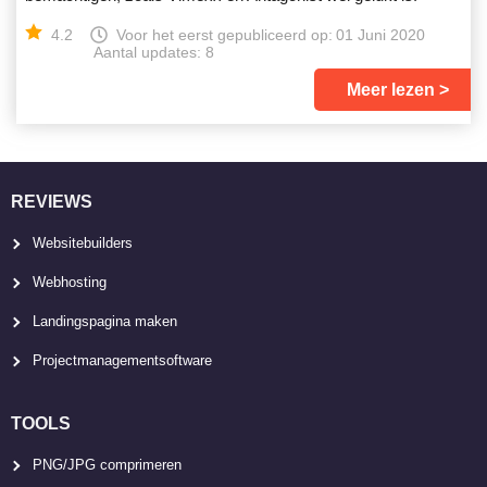
4.2
Voor het eerst gepubliceerd op:
01 Juni 2020
Aantal updates: 8
Meer lezen
REVIEWS
Websitebuilders
Webhosting
Landingspagina maken
Projectmanagementsoftware
TOOLS
PNG/JPG comprimeren