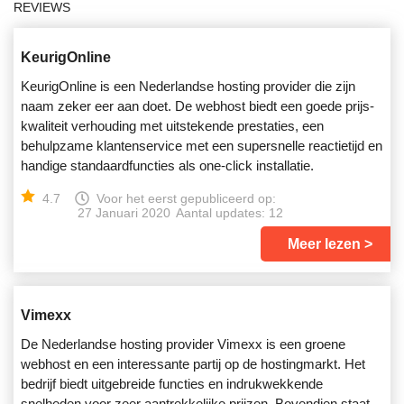
REVIEWS
KeurigOnline
KeurigOnline is een Nederlandse hosting provider die zijn
naam zeker eer aan doet. De webhost biedt een goede prijs-
kwaliteit verhouding met uitstekende prestaties, een
behulpzame klantenservice met een supersnelle reactietijd en
handige standaardfuncties als one-click installatie.
4.7
Voor het eerst gepubliceerd op:
27 Januari 2020
Aantal updates: 12
Meer lezen
Vimexx
De Nederlandse hosting provider Vimexx is een groene
webhost en een interessante partij op de hostingmarkt. Het
bedrijf biedt uitgebreide functies en indrukwekkende
snelheden voor zeer aantrekkelijke prijzen. Bovendien staat