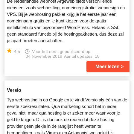
De Nederlandse webhost Argeweb biedt verschillende
diensten, zoals webhosting, domeinregistratie, webdesign en
VPS. Bij je webhosting pakket krijg je het eerste jaar een
domeinnaam gratis en je kunt kiezen voor de gratis
installatiehulp van bijvoorbeeld WordPress. Helaas is SSL
geen standaard functie bij de hostingpakketten, dus deze zul
je apart moeten aanschaffen.
4.5
Voor het eerst gepubliceerd op:
04 November 2019
Aantal updates: 18
Meer lezen
Versio
Typ webhosting in op Google en je vindt Versio als één van de
eerste zoekresultaten. Qua marketing schort het in ieder
geval niet, maar qua hosting is er zeker meer waar voor je
geld te krijgen. Dit is dan ook de reden dat deze hosting
provider geen plekje in de ranglijst heeft weten te
bemachtigen, zoals Vimexx en Antagonist wel gelukt is.