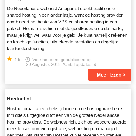
De Nederlandse webhost Antagonist steekt traditionele
shared hosting in een ander jasje, want de hosting provider
combineert het beste van VPS en shared hosting in een
pakket. Het is misschien niet de goedkoopste op de markt,
maar je krijgt wel waar voor je geld. Je kunt namelijk rekenen
op krachtige functies, uitstekende prestaties en degelijke
klantondersteuning.
4.5
Voor het eerst gepubliceerd op:
20 Augustus 2018
Aantal updates: 9
Meer lezen
Hostnet.nl
Hostnet draait al een hele tijd mee op de hostingmarkt en is
inmiddels uitgegroeid tot een van de grotere Nederlandse
hosting providers. De webhost richt zich op webgerelateerde
diensten als domeinregistratie, webhosting en managed
services. Als klant van Hostnet kun je rekenen op stabiele