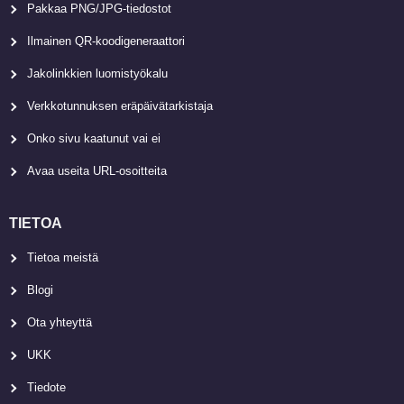
Pakkaa PNG/JPG-tiedostot
Ilmainen QR-koodigeneraattori
Jakolinkkien luomistyökalu
Verkkotunnuksen eräpäivätarkistaja
Onko sivu kaatunut vai ei
Avaa useita URL-osoitteita
TIETOA
Tietoa meistä
Blogi
Ota yhteyttä
UKK
Tiedote