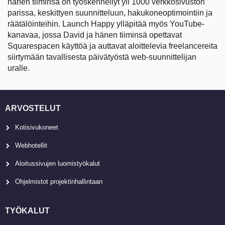
hänen tiiminsä on työskennellyt yli 1000 verkkosivuston
parissa, keskittyen suunnitteluun, hakukoneoptimointiin ja
räätälöinteihin. Launch Happy ylläpitää myös YouTube-
kanavaa, jossa David ja hänen tiiminsä opettavat
Squarespacen käyttöä ja auttavat aloittelevia freelancereita
siirtymään tavallisesta päivätyöstä web-suunnittelijan
uralle.
ARVOSTELUT
Kotisivukoneet
Webhotellit
Aloitussivujen luomistyökalut
Ohjelmistot projektinhallintaan
TYÖKALUT