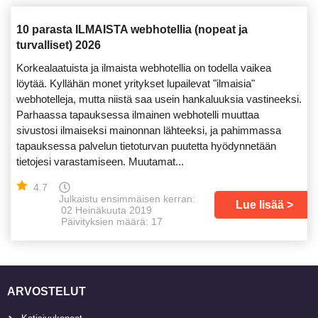
10 parasta ILMAISTA webhotellia (nopeat ja
turvalliset) 2026
Korkealaatuista ja ilmaista webhotellia on todella vaikea
löytää. Kyllähän monet yritykset lupailevat "ilmaisia"
webhotelleja, mutta niistä saa usein hankaluuksia vastineeksi.
Parhaassa tapauksessa ilmainen webhotelli muuttaa
sivustosi ilmaiseksi mainonnan lähteeksi, ja pahimmassa
tapauksessa palvelun tietoturvan puutetta hyödynnetään
tietojesi varastamiseen. Muutamat...
4.7
Julkaistu ensimmäisen kerran:
Lue lisää
02 Heinäkuuta 2019
Päivityksien määrä: 17
ARVOSTELUT