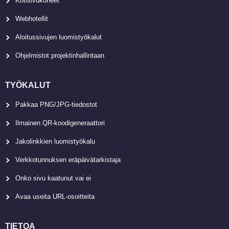
Kotisivukoneet
Webhotellit
Aloitussivujen luomistyökalut
Ohjelmistot projektinhallintaan
TYÖKALUT
Pakkaa PNG/JPG-tiedostot
Ilmainen QR-koodigeneraattori
Jakolinkkien luomistyökalu
Verkkotunnuksen eräpäivätarkistaja
Onko sivu kaatunut vai ei
Avaa useita URL-osoitteita
TIETOA