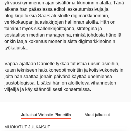
yli vuosikymmenen ajan sisältömarkkinoinnin alalla. Tänä
aikana hän pääasiassa editoi laskeutumissivuja ja
blogikirjoituksia SaaS-alustoille digimarkkinoinnin,
verkkokaupan ja asiakirjojen hallinnan aloilla. Hän on
toiminut myös sisällönkirjoittajana, strategina ja
sosiaalisen median managerina, minkä johdosta hänellä
onkin laaja kokemus monenlaisista digimarkkinoinnin
työkaluista.
Vapaa-ajallaan Danielle tykkää tutustua uusiin asioihin,
kuten tekniseen hakukoneoptimointiin ja kotisivukoneisiin,
joita hän saattaa jonain päivänä käyttää unelmiensa
juustoblogissa. Lisäksi hän on aloitteleva vihannesten
viljelijä ja käy säännöllisesti konserteissa.
Julkaisut Website Planetilla
Muut julkaisut
MUOKATUT JULKAISUT