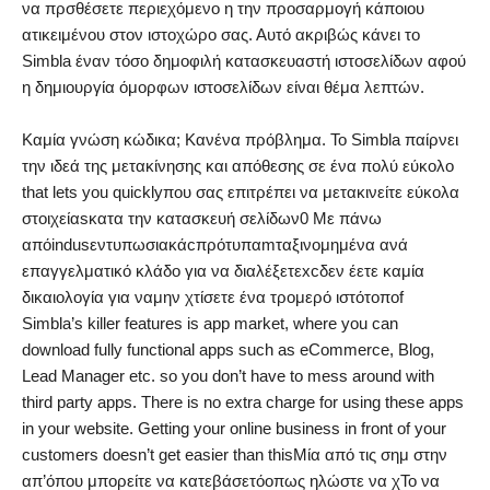
να πρσθέσετε περιεχόμενο η την προσαρμογή κάποιου
ατικειμένου στον ιστοχώρο σας. Αυτό ακριβώς κάνει το
Simbla έναν τόσο δημοφιλή κατασκευαστή ιστοσελίδων αφού
η δημιουργία όμορφων ιστοσελίδων είναι θέμα λεπτών.
Καμία γνώση κώδικα; Κανένα πρόβλημα. Το Simbla παίρνει
την ιδεά της μετακίνησης και απόθεσης σε ένα πολύ εύκολο
that lets you quicklyπου σας επιτρέπει να μετακινείτε εύκολα
στοιχείαsκατα την κατασκευή σελίδων0 Με πάνω
απόindusεντυπωσιακάcπρότυπαmταξινομημένα ανά
επαγγελματικό κλάδο για να διαλέξετεxcδεν έετε καμία
δικαιολογία για ναμην χτίσετε ένα τρομερό ιστότοποf
Simbla’s killer features is app market, where you can
download fully functional apps such as eCommerce, Blog,
Lead Manager etc. so you don’t have to mess around with
third party apps. There is no extra charge for using these apps
in your website. Getting your online business in front of your
customers doesn’t get easier than thisΜία από τις σημ στην
απ’όπου μπορείτε να κατεβάσετόοπως ηλώστε να χΤο να