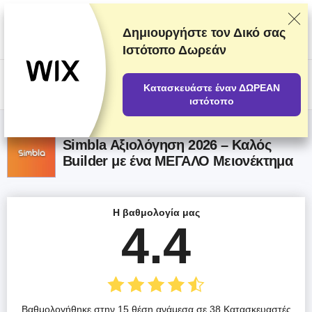
Αξιολογούμε και κατατάσσουμε τους προμηθευτές βάσει των αυστηρών
δοκιμών και ερευνών που πραγματοποιούμε, λαμβάνοντας παράλληλα
υπόψη τα σχόλιά σας καθώς και τις εμπορικές μας συμφωνίες με τους
Δημιουργήστε τον Δικό σας
παρόχους. Αυτή η σελίδα περιέχει συνδέσμους
Ιστότοπο Δωρεάν
συνεργατών.
Γνωστοποίηση Διαφήμισης
US$
Κατασκευάστε έναν ΔΩΡΕΑΝ
ιστότοπο
Simbla Αξιολόγηση 2026 – Καλός
Builder με ένα ΜΕΓΑΛΟ Μειονέκτημα
Η βαθμολογία μας
4.4
Βαθμολογήθηκε στην 15 θέση ανάμεσα σε 38 Κατασκευαστές