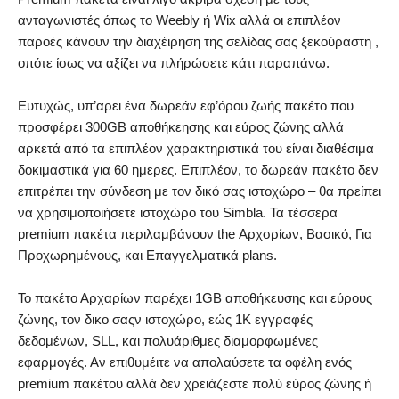
ανταγωνιστές όπως το Weebly ή Wix αλλά οι επιπλέον
παροές κάνουν την διαχέιρηση της σελίδας σας ξεκούραστη ,
οπότε ίσως να αξίζει να πλήρώσετε κάτι παραπάνω.
Ευτυχώς, υπ’αρει ένα δωρεάν εφ’όρου ζωής πακέτο που
προσφέρει 300GB αποθήκεησης και εύρος ζώνης αλλά
αρκετά από τα επιπλέον χαρακτηριστικά του είναι διαθέσιμα
δοκιμαστικά για 60 ημερες. Επιπλέον, το δωρεάν πακέτο δεν
επιτρέπει την σύνδεση με τον δικό σας ιστοχώρο – θα πρείπει
να χρησιμοποιήσετε ιστοχώρο του Simbla. Τα τέσσερα
premium πακέτα περιλαμβάνουν the Αρχσρίων, Βασικό, Για
Προχωρημένους, και Επαγγελματικά plans.
Το πακέτο Αρχαρίων παρέχει 1GB αποθήκευσης και εύρους
ζώνης, τον δικο σαςν ιστοχώρο, εώς 1K εγγραφές
δεδομένων, SLL, και πολυάριθμες διαμορφωμένες
εφαρμογές. Αν επιθυμέιτε να απολαύσετε τα οφέλη ενός
premium πακέτου αλλά δεν χρειάζεστε πολύ εύρος ζώνης ή