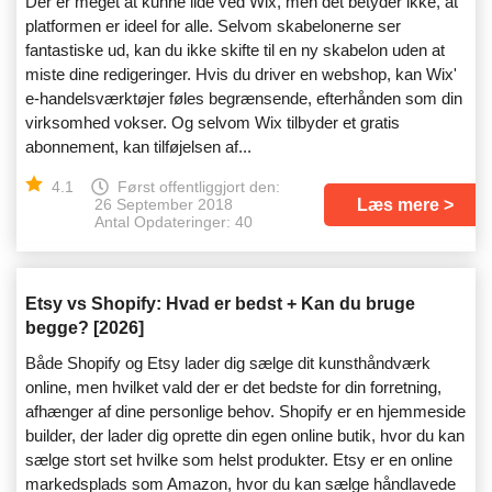
Der er meget at kunne lide ved Wix, men det betyder ikke, at
platformen er ideel for alle. Selvom skabelonerne ser
fantastiske ud, kan du ikke skifte til en ny skabelon uden at
miste dine redigeringer. Hvis du driver en webshop, kan Wix'
e-handelsværktøjer føles begrænsende, efterhånden som din
virksomhed vokser. Og selvom Wix tilbyder et gratis
abonnement, kan tilføjelsen af...
4.1
Først offentliggjort den:
Læs mere
26 September 2018
Antal Opdateringer: 40
Etsy vs Shopify: Hvad er bedst + Kan du bruge
begge? [2026]
Både Shopify og Etsy lader dig sælge dit kunsthåndværk
online, men hvilket vald der er det bedste for din forretning,
afhænger af dine personlige behov. Shopify er en hjemmeside
builder, der lader dig oprette din egen online butik, hvor du kan
sælge stort set hvilke som helst produkter. Etsy er en online
markedsplads som Amazon, hvor du kan sælge håndlavede