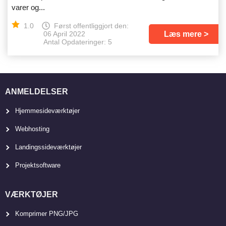
varer og...
1.0
Først offentliggjort den:
Læs mere
06 April 2022
Antal Opdateringer: 5
ANMELDELSER
Hjemmesideværktøjer
Webhosting
Landingssideværktøjer
Projektsoftware
VÆRKTØJER
Komprimer PNG/JPG