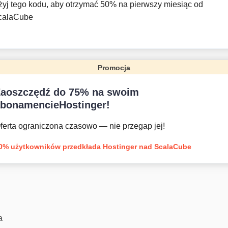
żyj tego kodu, aby otrzymać 50% na pierwszy miesiąc od
calaCube
Promocja
Zaoszczędź do 75% na swoim
abonamencieHostinger!
ferta ograniczona czasowo — nie przegap jej!
0% użytkowników przedkłada Hostinger nad ScalaCube
a