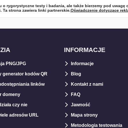
o rygorystyczne testy i badania, ale także bierzemy pod uwagę 
a strona zawiera linki partnerskie.
Oświadczenie dotyczące rek
ZIA
INFORMACJE
ja PNG/JPG
Informacje
 generator kodów QR
Blog
udostępniania linków
Kontakt z nami
er domeny
FAQ
ziała czy nie
Jawność
wiele adresów URL
Mapa strony
Metodologia testowania