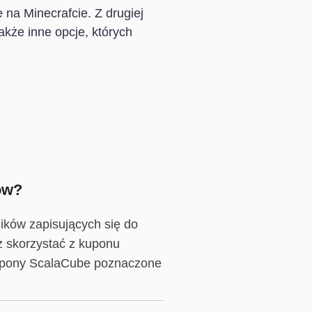
 na Minecrafcie. Z drugiej
akże inne opcje, których
ów?
ików zapisujących się do
z skorzystać z kuponu
o kupony ScalaCube poznaczone