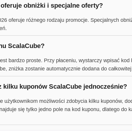
feruje obniżki i specjalne oferty?
026 oferuje różnego rodzaju promocje. Specjalnych obn
eń.
onu ScalaCube?
st bardzo proste. Przy płaceniu, wystarczy wpisać kod 
, zniżka zostanie automatycznie dodana do całkowitej
z kilku kuponów ScalaCube jednocześnie?
e użytkownikom możliwości zdobycia kilku kuponów, dod
ajduje się tylko jedno pole na kod kuponu, dlatego do