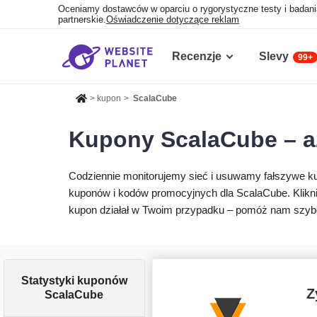
Oceniamy dostawców w oparciu o rygorystyczne testy i badani
partnerskie.
Oświadczenie dotyczące reklam
Recenzje
Slevy
99+
>
kupon
>
ScalaCube
Kupony ScalaCube – aż
Codziennie monitorujemy sieć i usuwamy fałszywe k
kuponów i kodów promocyjnych dla ScalaCube. Kliknij
kupon działał w Twoim przypadku – pomóż nam szybc
Statystyki kuponów
Z
ScalaCube