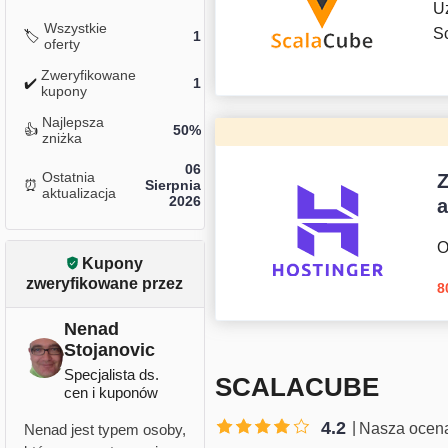
U
Wszystkie
S
🏷️
1
oferty
Zweryfikowane
✔️
1
kupony
Najlepsza
👍
50%
zniżka
06
Ostatnia
⏰
Sierpnia
aktualizacja
2026
O
Kupony
zweryfikowane przez
8
Nenad
Stojanovic
Specjalista ds.
SCALACUBE
cen i kuponów
4.2
Nasza ocen
Nenad jest typem osoby,