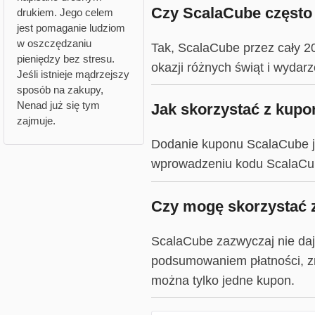
Czy ScalaCube często o
drukiem. Jego celem
jest pomaganie ludziom
w oszczędzaniu
Tak, ScalaCube przez cały 2
pieniędzy bez stresu.
okazji różnych świąt i wydarz
Jeśli istnieje mądrzejszy
sposób na zakupy,
Nenad już się tym
Jak skorzystać z kup
zajmuje.
Dodanie kuponu ScalaCube je
wprowadzeniu kodu ScalaCube
Czy mogę skorzystać 
ScalaCube zazwyczaj nie daj
podsumowaniem płatności, zn
można tylko jedne kupon.