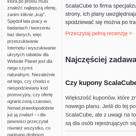
która po prostu musi
ScalaCube to firma specjalizu
znaleźć najlepszą ofertę,
strony, ich plany uwzględniaj
zanim kliknie „kup”.
Spędził lata pracy w
spodziewać się można po tra
badaniach i tworzeniu
Przeczytaj pełną recenzję >
baz danych, więc
przeszukiwanie
Internetu i wyszukiwanie
ukrytych rabatów dla
Najczęściej zadawa
Website Planet jest dla
niego czymś
naturalnym. Niezależnie
od tego, czy chodzi o
Czy kupony ScalaCube
niespodziewany kod
promocyjny, czy ofertę
Większość kuponów, które zn
ograniczoną czasowo,
nowego planu. Jeśli do tej 
Nenad prawdopodobnie
ScalaCube, ale z uwagi na to
już ją znalazł – i dla
pewności przeczytał
są dla osób rejestrujących si
również wszystko, co
napisano drobnym