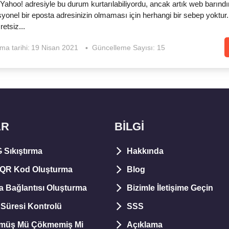
Yahoo! adresiyle bu durum kurtarılabiliyordu, ancak artık web barınd
yonel bir eposta adresinizin olmaması için herhangi bir sebep yoktur.
etsiz...
ma tarihi:
19 Nisan 2021
Güncelleme Sayısı: 15
AR
BİLGİ
Sıkıştırma
Hakkında
 QR Kod Oluşturma
Blog
 Bağlantısı Oluşturma
Bizimle İletişime Geçin
 Süresi Kontrolü
SSS
kmüş Mü Çökmemiş Mi
Açıklama