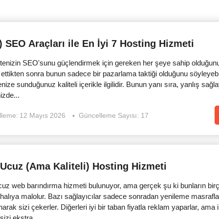
!) SEO Araçları ile En İyi 7 Hosting Hizmeti
itenizin SEO'sunu güçlendirmek için gereken her şeye sahip olduğunu
t ettikten sonra bunun sadece bir pazarlama taktiği olduğunu söyleyeb
ize sunduğunuz kaliteli içerikle ilgilidir. Bunun yanı sıra, yanlış sağl
izde...
lleme:
12 Mayıs 2026
Güncelleme Sayısı: 17
 Ucuz (Ama Kaliteli) Hosting Hizmeti
uz web barındırma hizmeti bulunuyor, ama gerçek şu ki bunların bir
halıya malolur. Bazı sağlayıcılar sadece sonradan yenileme masrafla
narak sizi çekerler. Diğerleri iyi bir taban fiyatla reklam yaparlar, ama i
 sizi ekstra...