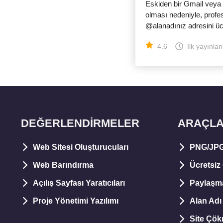
Eskiden bir Gmail veya 
olması nedeniyle, profes
@alanadınız adresini ücr
4.6
İlk yayınlan
DEĞERLENDIRMELER
ARAÇL
Web Sitesi Oluşturucuları
PNG/JPG 
Web Barındırma
Ücretsiz
Açılış Sayfası Yaratıcıları
Paylaşma
Proje Yönetimi Yazılımı
Alan Adı
Site Çö