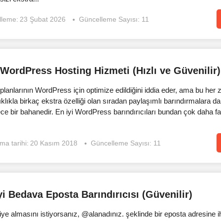
lleme:
23 Şubat 2026
Güncelleme Sayısı: 11
 WordPress Hosting Hizmeti (Hızlı ve Güvenilir)
planlarının WordPress için optimize edildiğini iddia eder, ama bu her 
klıkla birkaç ekstra özelliği olan sıradan paylaşımlı barındırmalara da
ce bir bahanedir. En iyi WordPress barındırıcıları bundan çok daha faz
ma tarihi:
20 Kasım 2018
Güncelleme Sayısı: 11
yi Bedava Eposta Barındırıcısı (Güvenilir)
diye almasını istiyorsanız, @alanadınız. şeklinde bir eposta adresine ih