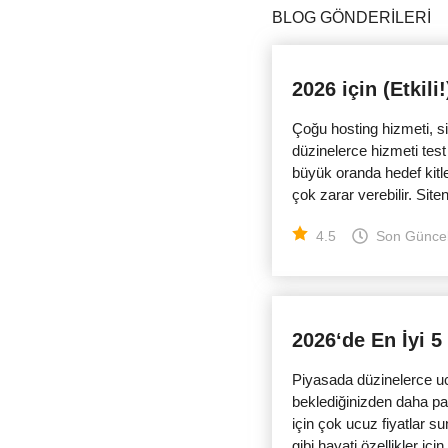
BLOG GÖNDERILERI
2026 için (Etkili
Çoğu hosting hizmeti, s
düzinelerce hizmeti tes
büyük oranda hedef kitlen
çok zarar verebilir. Siten
4.5
Son Günce
2026‘de En İyi 5
Piyasada düzinelerce uc
beklediğinizden daha pa
için çok ucuz fiyatlar su
gibi hayati özellikler için