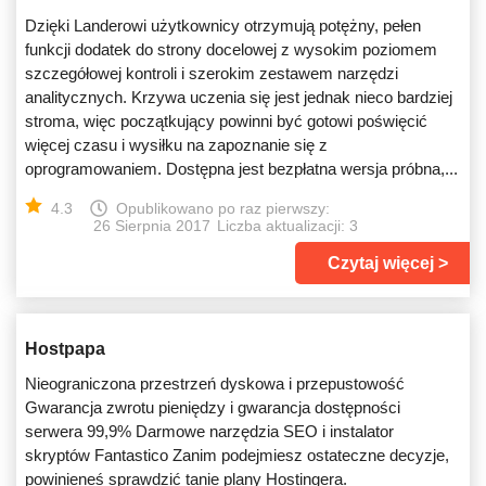
Dzięki Landerowi użytkownicy otrzymują potężny, pełen
funkcji dodatek do strony docelowej z wysokim poziomem
szczegółowej kontroli i szerokim zestawem narzędzi
analitycznych. Krzywa uczenia się jest jednak nieco bardziej
stroma, więc początkujący powinni być gotowi poświęcić
więcej czasu i wysiłku na zapoznanie się z
oprogramowaniem. Dostępna jest bezpłatna wersja próbna,...
4.3
Opublikowano po raz pierwszy:
26 Sierpnia 2017
Liczba aktualizacji: 3
Czytaj więcej
Hostpapa
Nieograniczona przestrzeń dyskowa i przepustowość
Gwarancja zwrotu pieniędzy i gwarancja dostępności
serwera 99,9% Darmowe narzędzia SEO i instalator
skryptów Fantastico Zanim podejmiesz ostateczne decyzje,
powinieneś sprawdzić tanie plany Hostingera.