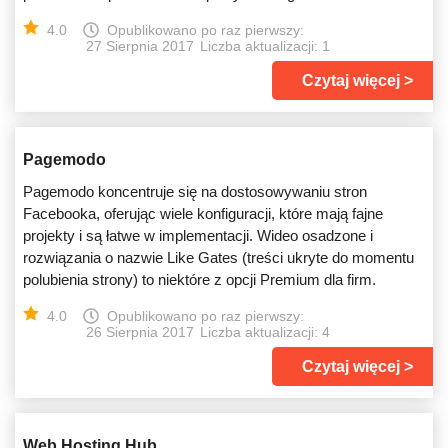
4.0
Opublikowano po raz pierwszy:
27 Sierpnia 2017
Liczba aktualizacji: 1
Czytaj więcej
Pagemodo
Pagemodo koncentruje się na dostosowywaniu stron
Facebooka, oferując wiele konfiguracji, które mają fajne
projekty i są łatwe w implementacji. Wideo osadzone i
rozwiązania o nazwie Like Gates (treści ukryte do momentu
polubienia strony) to niektóre z opcji Premium dla firm.
4.0
Opublikowano po raz pierwszy:
26 Sierpnia 2017
Liczba aktualizacji: 4
Czytaj więcej
Web Hosting Hub