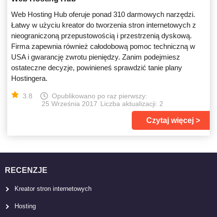
Web Hosting Hub oferuje ponad 310 darmowych narzędzi.
Łatwy w użyciu kreator do tworzenia stron internetowych z
nieograniczoną przepustowością i przestrzenią dyskową.
Firma zapewnia również całodobową pomoc techniczną w
USA i gwarancję zwrotu pieniędzy. Zanim podejmiesz
ostateczne decyzje, powinieneś sprawdzić tanie plany
Hostingera.
3.8
Opublikowano po raz pierwszy:
25 Września 2017
Liczba aktualizacji: 2
Czytaj więcej
RECENZJE
Kreator stron internetowych
Hosting