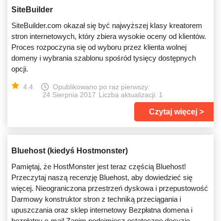
SiteBuilder
SiteBuilder.com okazał się być najwyższej klasy kreatorem
stron internetowych, który zbiera wysokie oceny od klientów.
Proces rozpoczyna się od wyboru przez klienta wolnej
domeny i wybrania szablonu spośród tysięcy dostępnych
opcji.
4.4
Opublikowano po raz pierwszy:
24 Sierpnia 2017
Liczba aktualizacji: 1
Czytaj więcej
Bluehost (kiedyś Hostmonster)
Pamiętaj, że HostMonster jest teraz częścią Bluehost!
Przeczytaj naszą recenzję Bluehost, aby dowiedzieć się
więcej. Nieograniczona przestrzeń dyskowa i przepustowość
Darmowy konstruktor stron z techniką przeciągania i
upuszczania oraz sklep internetowy Bezpłatna domena i
bezpłatny e-mail Zanim podejmiesz ostateczne decyzje,