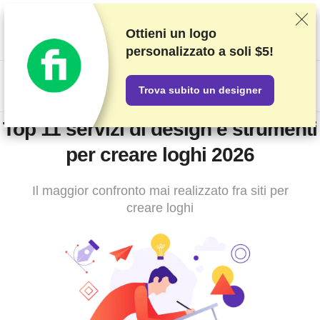
Classifichiamo i fornitori in base a test e ricerche rigorosi, ma
teniamo anche in considerazione la tua opinione e i nostri accordi
Ottieni un logo
commerciali con gli stessi fornitori. Questa pagina contiene link di
personalizzato
a soli $5!
affiliazione.
Informativa sulla pubblicità
.
US$
Trova subito un designer
Top 11 servizi di design e strumenti
per creare loghi 2026
Il maggior confronto mai realizzato fra siti per
creare loghi