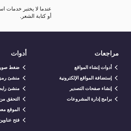
عندما لا يختبر خدمات است
أو كتابة الشعر.
مراجعات
أدوات
أدوات إنشاء المواقع
ضغط صور NG/JPG
إستضافة المواقع الإلكترونية
منشئ رمز QR مجان
إنشاء صفحات التصدير
منشئ رابط
برامج إدارة المشروعات
التحقق من 
الموقع معط
فتح عناوين URL متعد