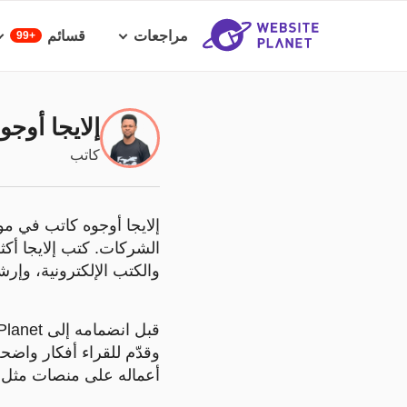
مراجعات
قسائم
99+
إلايجا أوجو
كاتب
والكتب الإلكترونية، وإرش
وقدّم للقراء أفكار واضحة
أعماله على منصات مثل BigScoots، وWizCase، وThe Mission، وgrobot